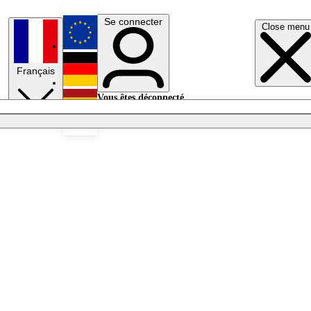
Se connecter
Close menu
English
Français
Deutsch
Vous êtes déconnecté.
Se connecter
Español
Lumières éteintes