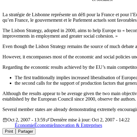
La stratégie de Lisbonne représente un défi pour la France et pour l
qu’en France, le gouvernement et le Parlement actuels sont favorable
The Lisbon Strategy, adopted in 2000, aims to help Europe to « becom
improvements in employment and greater social cohesion. »
Even though the Lisbon Strategy remains the source of much debate amon
However, it encompasses most of the economic and social policies u
Regarding the economic results achieved by the EU’s main competitors
The first traditionally implies increased liberalisation of Europ
the second calls for the support of production factors that ge
Although the results appear to be average given the two main objecti
established by the European Council since 2000, observe the authors
Several member states are already demonstrating extremely encouraging
Oct 2, 2007 - 13:59
Dernière mise à jour: Oct 2, 2007 - 14:22
Économie
Économie
Innovation & Entreprises
Print
Partager