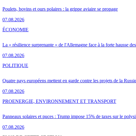
Poulets, bovins et ours polaires : la grippe aviaire se propage
07.08.2026
ÉCONOMIE
La « résilience surprenante » de l'Allemagne face à la forte hausse de
07.08.2026
POLITIQUE
Quatre pays européens mettent en garde contre les projets de la Russi
07.08.2026
PRO
ENERGIE, ENVIRONNEMENT ET TRANSPORT
Panneaux solaires et puces : Trump impose 15% de taxes sur le polysi
07.08.2026