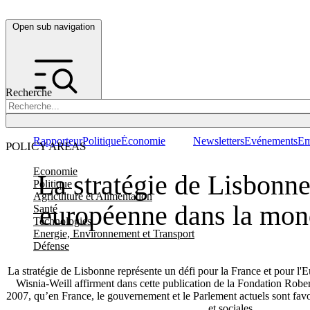
Open sub navigation
Recherche
Rapporteur
Politique
Économie
Newsletters
Evénements
Em
POLICY AREAS
Economie
La stratégie de Lisbonne
Politique
Agriculture et Alimentation
européenne dans la mond
Santé
Technologies
Energie, Environnement et Transport
Défense
La stratégie de Lisbonne représente un défi pour la France et pour l'
Wisnia-Weill affirment dans cette publication de la Fondation Rob
2007, qu’en France, le gouvernement et le Parlement actuels sont fa
et sociales.