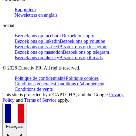
Rapporteur
Newsletters en anglais
Social
Bezoek ons op facebook
Bezoek ons op x
Bezoek ons op linkedin
Bezoek ons op youtube
Bezoek ons op rss-feed
Bezoek ons op instagram
Bezoek ons op mastodon
Bezoek ons op telegram
Bezoek ons op bluesky
Bezoek ons op threads
©
2026
Euractiv FR. All rights reserved.
Politique de confidentialité
Politique cookies
Conditions générales
Conditions d’abonnement
Conditions de vente
This site is protected by reCAPTCHA, and the Google
Privacy
Policy
and
Terms of Service
apply.
Français