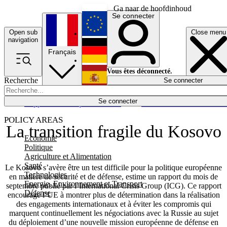
Ga naar de hoofdinhoud
Se connecter
Open sub
Close menu
English
navigation
Français
Deutsch
Vous êtes déconnecté.
Recherche
Se connecter
Español
Lumières éteintes
Se connecter
Rapporteur
Politique
Économie
Newsletters
Evénements
Em
POLICY AREAS
La transition fragile du Kosovo
Economie
Politique
Agriculture et Alimentation
Santé
Le Kosovo s’avère être un test difficile pour la politique européenne
Technologies
en matière de sécurité et de défense, estime un rapport du mois de
Energie, Environnement et Transport
septembre publié par l’International Crisis Group (ICG). Ce rapport
Défense
encourage l’UE à montrer plus de détermination dans la réalisation
des engagements internationaux et à éviter les compromis qui
marquent continuellement les négociations avec la Russie au sujet
du déploiement d’une nouvelle mission européenne de défense en