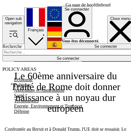
Ga naar de hoofdinhoud
Se connecter
Open sub
Close menu
English
navigation
Français
Deutsch
Vous êtes déconnecté.
Recherche
Se connecter
Español
Lumières éteintes
Se connecter
Rapporteur
Politique
Économie
Newsletters
Evénements
Em
POLICY AREAS
Le 60ème anniversaire du
Economie
Traité de Rome doit donner
Politique
Agriculture et Alimentation
naissance à un noyau dur
Santé
Technologies
européen
Energie, Environnement et Transport
Défense
Confrontée au Brexit et à Donald Trump, l'UE doit se ressaisir. Le