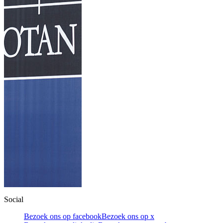
Social
Bezoek ons op facebook
Bezoek ons op x