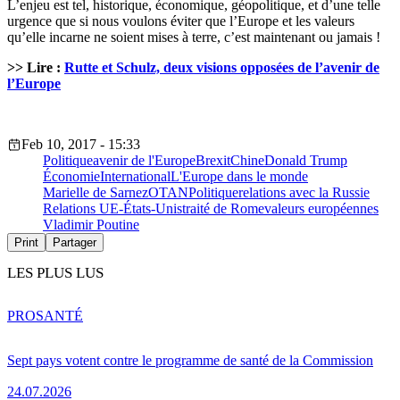
L’enjeu est tel, historique, économique, géopolitique, et d’une telle
urgence que si nous voulons éviter que l’Europe et les valeurs
qu’elle incarne ne soient mises à terre, c’est maintenant ou jamais !
>> Lire :
Rutte et Schulz, deux visions opposées de l’avenir de
l’Europe
Feb 10, 2017 - 15:33
Politique
avenir de l'Europe
Brexit
Chine
Donald Trump
Économie
International
L'Europe dans le monde
Marielle de Sarnez
OTAN
Politique
relations avec la Russie
Relations UE-États-Unis
traité de Rome
valeurs européennes
Vladimir Poutine
Print
Partager
LES PLUS LUS
PRO
SANTÉ
Sept pays votent contre le programme de santé de la Commission
24.07.2026