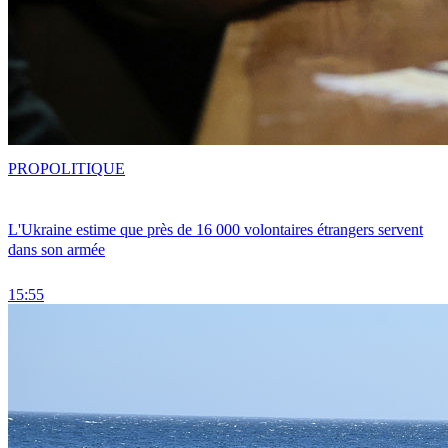
PRO
POLITIQUE
L'Ukraine estime que près de 16 000 volontaires étrangers servent
dans son armée
15:55