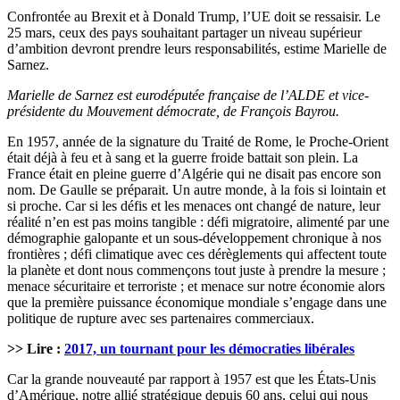
Confrontée au Brexit et à Donald Trump, l’UE doit se ressaisir. Le
25 mars, ceux des pays souhaitant partager un niveau supérieur
d’ambition devront prendre leurs responsabilités, estime Marielle de
Sarnez.
Marielle de Sarnez est eurodéputée française de l’ALDE et vice-
présidente du Mouvement démocrate, de François Bayrou.
En 1957, année de la signature du Traité de Rome, le Proche-Orient
était déjà à feu et à sang et la guerre froide battait son plein. La
France était en pleine guerre d’Algérie qui ne disait pas encore son
nom. De Gaulle se préparait. Un autre monde, à la fois si lointain et
si proche. Car si les défis et les menaces ont changé de nature, leur
réalité n’en est pas moins tangible : défi migratoire, alimenté par une
démographie galopante et un sous-développement chronique à nos
frontières ; défi climatique avec ces dérèglements qui affectent toute
la planète et dont nous commençons tout juste à prendre la mesure ;
menace sécuritaire et terroriste ; et menace sur notre économie alors
que la première puissance économique mondiale s’engage dans une
politique de rupture avec ses partenaires commerciaux.
>> Lire :
2017, un tournant pour les démocraties libérales
Car la grande nouveauté par rapport à 1957 est que les États-Unis
d’Amérique, notre allié stratégique depuis 60 ans, celui qui nous