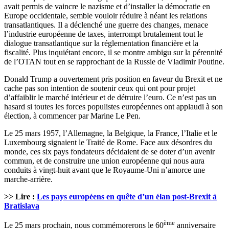
avait permis de vaincre le nazisme et d’installer la démocratie en
Europe occidentale, semble vouloir réduire à néant les relations
transatlantiques. Il a déclenché une guerre des changes, menace
l’industrie européenne de taxes, interrompt brutalement tout le
dialogue transatlantique sur la réglementation financière et la
fiscalité. Plus inquiétant encore, il se montre ambigu sur la pérennité
de l’OTAN tout en se rapprochant de la Russie de Vladimir Poutine.
Donald Trump a ouvertement pris position en faveur du Brexit et ne
cache pas son intention de soutenir ceux qui ont pour projet
d’affaiblir le marché intérieur et de détruire l’euro. Ce n’est pas un
hasard si toutes les forces populistes européennes ont applaudi à son
élection, à commencer par Marine Le Pen.
Le 25 mars 1957, l’Allemagne, la Belgique, la France, l’Italie et le
Luxembourg signaient le Traité de Rome. Face aux désordres du
monde, ces six pays fondateurs décidaient de se doter d’un avenir
commun, et de construire une union européenne qui nous aura
conduits à vingt-huit avant que le Royaume-Uni n’amorce une
marche-arrière.
>> Lire :
Les pays européens en quête d’un élan post-Brexit à
Bratislava
ème
Le 25 mars prochain, nous commémorerons le 60
anniversaire