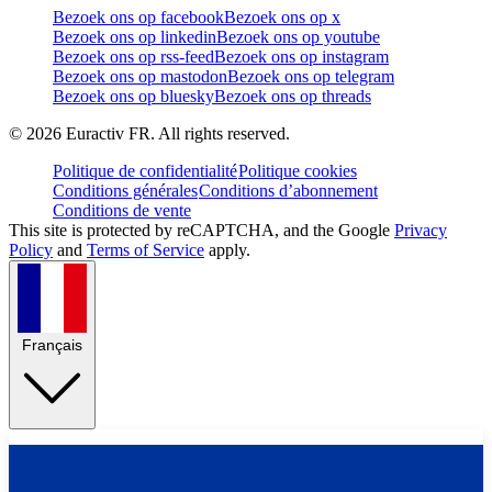
Bezoek ons op facebook
Bezoek ons op x
Bezoek ons op linkedin
Bezoek ons op youtube
Bezoek ons op rss-feed
Bezoek ons op instagram
Bezoek ons op mastodon
Bezoek ons op telegram
Bezoek ons op bluesky
Bezoek ons op threads
©
2026
Euractiv FR. All rights reserved.
Politique de confidentialité
Politique cookies
Conditions générales
Conditions d’abonnement
Conditions de vente
This site is protected by reCAPTCHA, and the Google
Privacy
Policy
and
Terms of Service
apply.
Français