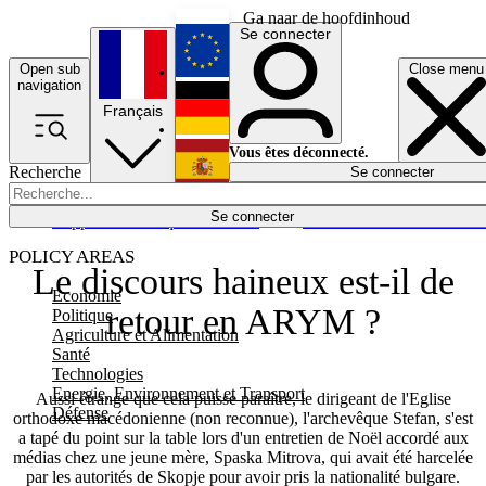
Ga naar de hoofdinhoud
Se connecter
Open sub
Close menu
English
navigation
Français
Deutsch
Vous êtes déconnecté.
Recherche
Se connecter
Español
Lumières éteintes
Se connecter
Rapporteur
Politique
Économie
Newsletters
Evénements
Em
POLICY AREAS
Le discours haineux est-il de
Economie
retour en ARYM ?
Politique
Agriculture et Alimentation
Santé
Technologies
Energie, Environnement et Transport
Aussi étrange que cela puisse paraître, le dirigeant de l'Eglise
Défense
orthodoxe macédonienne (non reconnue), l'archevêque Stefan, s'est
a tapé du point sur la table lors d'un entretien de Noël accordé aux
médias chez une jeune mère, Spaska Mitrova, qui avait été harcelée
par les autorités de Skopje pour avoir pris la nationalité bulgare.