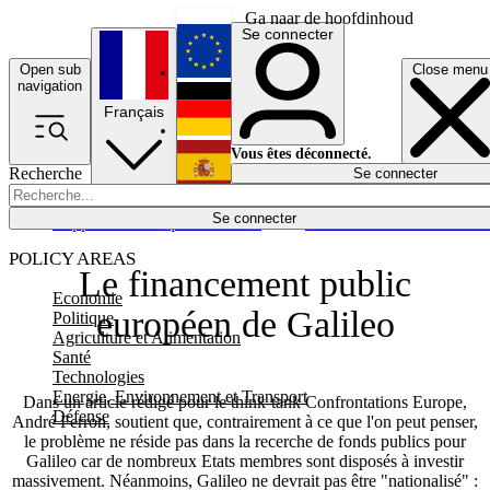
Ga naar de hoofdinhoud
Se connecter
Open sub
Close menu
English
navigation
Français
Deutsch
Vous êtes déconnecté.
Recherche
Se connecter
Español
Lumières éteintes
Se connecter
Rapporteur
Politique
Économie
Newsletters
Evénements
Em
POLICY AREAS
Le financement public
Economie
européen de Galileo
Politique
Agriculture et Alimentation
Santé
Technologies
Energie, Environnement et Transport
Dans un article rédigé pour le think-tank Confrontations Europe,
Défense
André Ferron, soutient que, contrairement à ce que l'on peut penser,
le problème ne réside pas dans la recerche de fonds publics pour
Galileo car de nombreux Etats membres sont disposés à investir
massivement. Néanmoins, Galileo ne devrait pas être "nationalisé" :