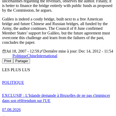
uncertainties regarding the revenues, observes the author. Finally, it
is better to finance the bridge entirely with public funds as proposed
by the Commission, he argues.
Galileo is indeed a costly bridge, built next to a free American
bridge and future Chinese and Russian bridges, all funded by the
Army, the author continues. The Council of 8 June confirmed
Member States’ support for Galileo, but the future agreement must
overcome this challenge and learn from the failures of the past,
concludes the paper.
Jul 18, 2007 - 12:59
Dernière mise à jour: Dec 14, 2012 - 11:54
Politique
Chine
International
Print
Partager
LES PLUS LUS
POLITIQUE
EXCLUSIF : L'Islande demande à Bruxelles de ne pas s'immiscer
dans son référendum sur l'UE
07.08.2026