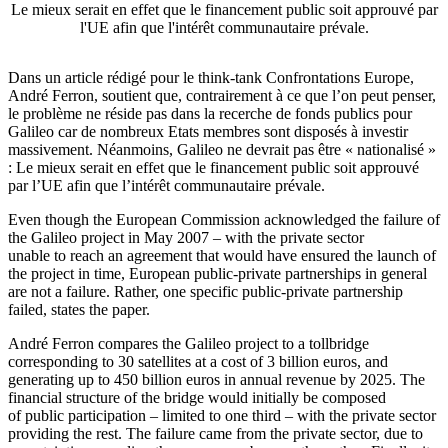
Le mieux serait en effet que le financement public soit approuvé par
l'UE afin que l'intérêt communautaire prévale.
Dans un article rédigé pour le think-tank Confrontations Europe,
André Ferron, soutient que, contrairement à ce que l’on peut penser,
le problème ne réside pas dans la recerche de fonds publics pour
Galileo car de nombreux Etats membres sont disposés à investir
massivement. Néanmoins, Galileo ne devrait pas être « nationalisé »
: Le mieux serait en effet que le financement public soit approuvé
par l’UE afin que l’intérêt communautaire prévale.
Even though the European Commission acknowledged the failure of
the Galileo project in May 2007 – with the private sector
unable to reach an agreement that would have ensured the launch of
the project in time, European public-private partnerships in general
are not a failure. Rather, one specific public-private partnership
failed, states the paper.
André Ferron compares the Galileo project to a tollbridge
corresponding to 30 satellites at a cost of 3 billion euros, and
generating up to 450 billion euros in annual revenue by 2025. The
financial structure of the bridge would initially be composed
of public participation – limited to one third – with the private sector
providing the rest. The failure came from the private sector, due to