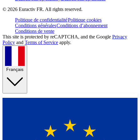
©
2026
Euractiv FR. All rights reserved.
Politique de confidentialité
Politique cookies
Conditions générales
Conditions d’abonnement
Conditions de vente
This site is protected by reCAPTCHA, and the Google
Privacy
Policy
and
Terms of Service
apply.
Français