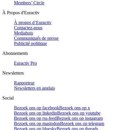
Members’ Circle
À Propos d'Euractiv
À propos d’Euractiv
Contactez-nous
Mediahuis
Communiqués de presse
Publicité politique
Abonnements
Euractiv Pro
Newsletters
Rapporteur
Newsletters en anglais
Social
Bezoek ons op facebook
Bezoek ons op x
Bezoek ons op linkedin
Bezoek ons op youtube
Bezoek ons op rss-feed
Bezoek ons op instagram
Bezoek ons op mastodon
Bezoek ons op telegram
Bezoek ons op bluesky
Bezoek ons op threads