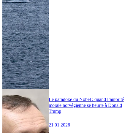
Le paradoxe du Nobel : quand l’autorité
morale norvégienne se heurte à Donald
Trump
21.01.2026