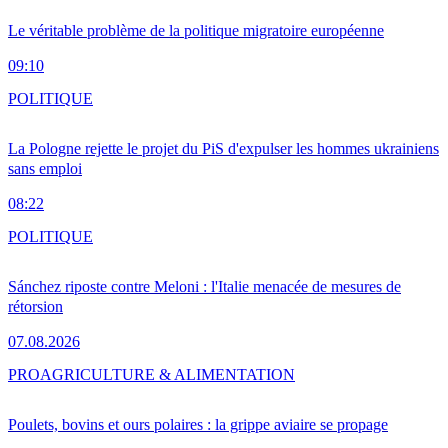
Le véritable problème de la politique migratoire européenne
09:10
POLITIQUE
La Pologne rejette le projet du PiS d'expulser les hommes ukrainiens
sans emploi
08:22
POLITIQUE
Sánchez riposte contre Meloni : l'Italie menacée de mesures de
rétorsion
07.08.2026
PRO
AGRICULTURE & ALIMENTATION
Poulets, bovins et ours polaires : la grippe aviaire se propage