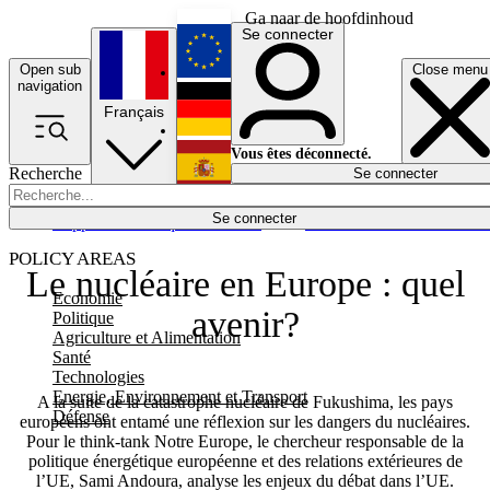
Ga naar de hoofdinhoud
Se connecter
Open sub
Close menu
English
navigation
Français
Deutsch
Vous êtes déconnecté.
Recherche
Se connecter
Español
Lumières éteintes
Se connecter
Rapporteur
Politique
Économie
Newsletters
Evénements
Em
POLICY AREAS
Le nucléaire en Europe : quel
Economie
avenir?
Politique
Agriculture et Alimentation
Santé
Technologies
Energie, Environnement et Transport
A la suite de la catastrophe nucléaire de Fukushima, les pays
Défense
européens ont entamé une réflexion sur les dangers du nucléaires.
Pour le think-tank Notre Europe, le chercheur responsable de la
politique énergétique européenne et des relations extérieures de
l’UE, Sami Andoura, analyse les enjeux du débat dans l’UE.