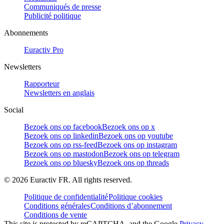
Communiqués de presse
Publicité politique
Abonnements
Euractiv Pro
Newsletters
Rapporteur
Newsletters en anglais
Social
Bezoek ons op facebook
Bezoek ons op x
Bezoek ons op linkedin
Bezoek ons op youtube
Bezoek ons op rss-feed
Bezoek ons op instagram
Bezoek ons op mastodon
Bezoek ons op telegram
Bezoek ons op bluesky
Bezoek ons op threads
©
2026
Euractiv FR. All rights reserved.
Politique de confidentialité
Politique cookies
Conditions générales
Conditions d’abonnement
Conditions de vente
This site is protected by reCAPTCHA, and the Google
Privacy