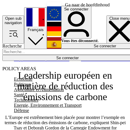
Ga naar de hoofdinhoud
Se connecter
Open sub
Close menu
English
navigation
Français
Deutsch
Vous êtes déconnecté.
Recherche
Se connecter
Español
Lumières éteintes
Se connecter
Rapporteur
Politique
Économie
Newsletters
Evénements
Em
POLICY AREAS
Leadership européen en
Economie
matière de réduction des
Politique
Agriculture et Alimentation
émissions de carbone
Santé
Technologies
Energie, Environnement et Transport
Défense
L’Europe est extrêmement bien placée pour montrer l’exemple en
termes de réduction des émissions de carbone, expliquent Shin-pei
Tsay et Deborah Gordon de la Carnegie Endowment for