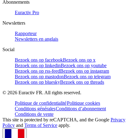
Abonnements
Euractiv Pro
Newsletters
Rapporteur
Newsletters en anglais
Social
Bezoek ons op facebook
Bezoek ons op x
Bezoek ons op linkedin
Bezoek ons op youtube
Bezoek ons op rss-feed
Bezoek ons op instagram
Bezoek ons op mastodon
Bezoek ons op telegram
Bezoek ons op bluesky
Bezoek ons op threads
©
2026
Euractiv FR. All rights reserved.
Politique de confidentialité
Politique cookies
Conditions générales
Conditions d’abonnement
Conditions de vente
This site is protected by reCAPTCHA, and the Google
Privacy
Policy
and
Terms of Service
apply.