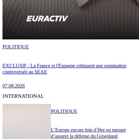
POLITIQUE
EXCLUSIF : La France et l'Espagne critiquent une nomination
controversée au SEAE
07.08.2026
INTERNATIONAL
POLITIQUE
L’Europe encore loin d’être en mesure
d’assurer la défense du Groenland