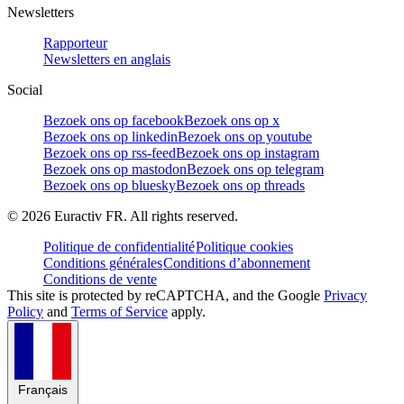
Newsletters
Rapporteur
Newsletters en anglais
Social
Bezoek ons op facebook
Bezoek ons op x
Bezoek ons op linkedin
Bezoek ons op youtube
Bezoek ons op rss-feed
Bezoek ons op instagram
Bezoek ons op mastodon
Bezoek ons op telegram
Bezoek ons op bluesky
Bezoek ons op threads
©
2026
Euractiv FR. All rights reserved.
Politique de confidentialité
Politique cookies
Conditions générales
Conditions d’abonnement
Conditions de vente
This site is protected by reCAPTCHA, and the Google
Privacy
Policy
and
Terms of Service
apply.
Français