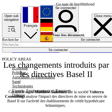
Ga naar de hoofdinhoud
Se connecter
Open sub
Close menu
English
navigation
Français
Deutsch
Vous êtes déconnecté.
Recherche
Se connecter
Español
Lumières éteintes
Se connecter
Rapporteur
Politique
Économie
Newsletters
Evénements
Em
POLICY AREAS
Les changements introduits par
Economie
les directives Basel II
Politique
Agriculture et Alimentation
Santé
Technologies
Energie, Environnement et Transport
Cet article signé
Matthew Salisbury
(de la société
Volterra
Défense
Consulting
) analyse l'impact des directives de mise en oeuvre de
Basel II sur l'activité des établissements de crédit hypothécaire
britanniques.