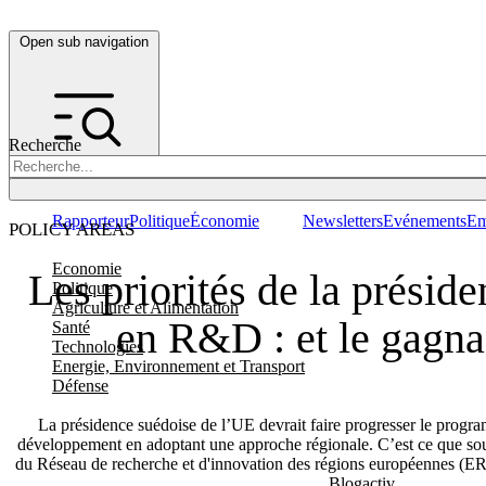
Open sub navigation
Recherche
Rapporteur
Politique
Économie
Newsletters
Evénements
Em
POLICY AREAS
Economie
Les priorités de la présid
Politique
Agriculture et Alimentation
en R&D : et le gagnan
Santé
Technologies
Energie, Environnement et Transport
Défense
La présidence suédoise de l’UE devrait faire progresser le progr
développement en adoptant une approche régionale. C’est ce que sout
du Réseau de recherche et d'innovation des régions européennes (E
Blogactiv.