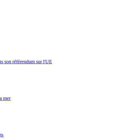
s son référendum sur l'UE
la mer
ts