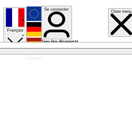
Se connecter
Close menu
English
Français
Deutsch
Vous êtes déconnecté.
Se connecter
Español
Lumières éteintes