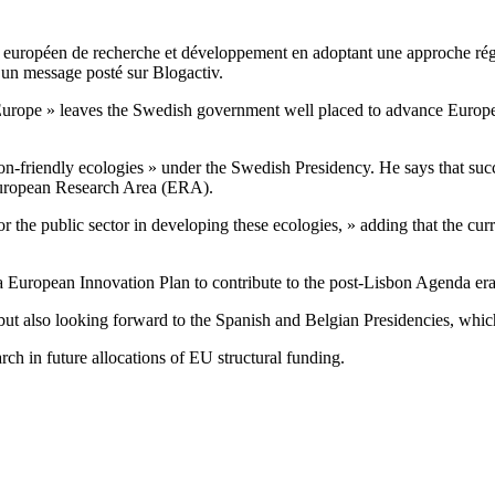
 européen de recherche et développement en adoptant une approche régi
un message posté sur Blogactiv.
n Europe » leaves the Swedish government well placed to advance Euro
ion-friendly ecologies » under the Swedish Presidency. He says that succ
e European Research Area (ERA).
or the public sector in developing these ecologies, » adding that the cu
 a European Innovation Plan to contribute to the post-Lisbon Agenda era
ut also looking forward to the Spanish and Belgian Presidencies, which
ch in future allocations of EU structural funding.