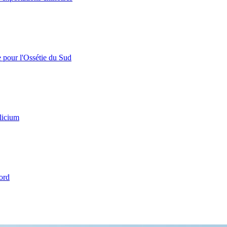
e pour l'Ossétie du Sud
licium
ord