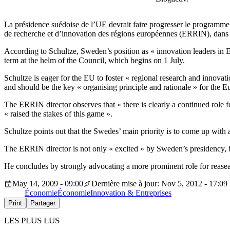
La présidence suédoise de l’UE devrait faire progresser le programme
de recherche et d’innovation des régions européennes (ERRIN), dans 
According to Schultze, Sweden’s position as « innovation leaders i
term at the helm of the Council, which begins on 1 July.
Schultze is eager for the EU to foster « regional research and innovat
and should be the key « organising principle and rationale » for th
The ERRIN director observes that « there is clearly a continued role f
« raised the stakes of this game ».
Schultze points out that the Swedes’ main priority is to come up with
The ERRIN director is not only « excited » by Sweden’s presidency, b
He concludes by strongly advocating a more prominent role for reasear
May 14, 2009 - 09:00
Dernière mise à jour: Nov 5, 2012 - 17:09
Économie
Économie
Innovation & Entreprises
Print
Partager
LES PLUS LUS