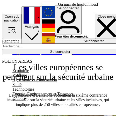
Ga naar de hoofdinhoud
Se connecter
Open sub
Close menu
English
navigation
Français
Deutsch
Vous êtes déconnecté.
Recherche
Se connecter
Español
Lumières éteintes
Se connecter
Rapporteur
Politique
Économie
Newsletters
Evénements
Em
POLICY AREAS
Les villes européennes se
Economie
penchent sur la sécurité urbaine
Politique
Agriculture et Alimentation
Santé
Technologies
Energie, Environnement et Transport
La Catalogne et Barcelone accueillent la sixième conférence
Défense
internationale sur la sécurité urbaine et les villes inclusives, qui
implique plus de 250 villes et localités européennes.