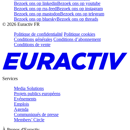
Bezoek ons op linkedin
Bezoek ons op youtube
Bezoek ons op rss-feed
Bezoek ons op instagram
Bezoek ons op mastodon
Bezoek ons op telegram
Bezoek ons op bluesky
Bezoek ons op threads
©
2026
Euractiv FR
Politique de confidentialité
Politique cookies
Conditions générales
Conditions d’abonnement
Conditions de vente
Services
Media Solutions
Projets publics européens
Evénements
Emplois
Agenda
Communiqués de presse
Members’ Circle
À Propos d'Euractiv