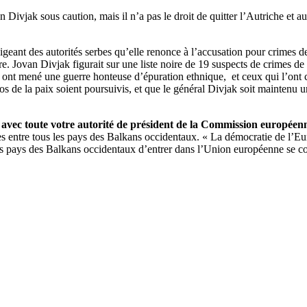
an Divjak sous caution, mais il n’a pas le droit de quitter l’Autriche et a
ant des autorités serbes qu’elle renonce à l’accusation pour crimes de 
re. Jovan Divjak figurait sur une liste noire de 19 suspects de crimes de 
ui ont mené une guerre honteuse d’épuration ethnique, et ceux qui l’on
os de la paix soient poursuivis, et que le général Divjak soit maintenu un 
 avec toute votre autorité de président de la Commission européen
es entre tous les pays des Balkans occidentaux. « La démocratie de l’
es pays des Balkans occidentaux d’entrer dans l’Union européenne se co