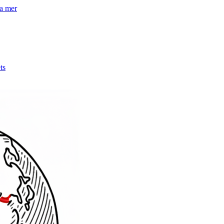
la mer
ts