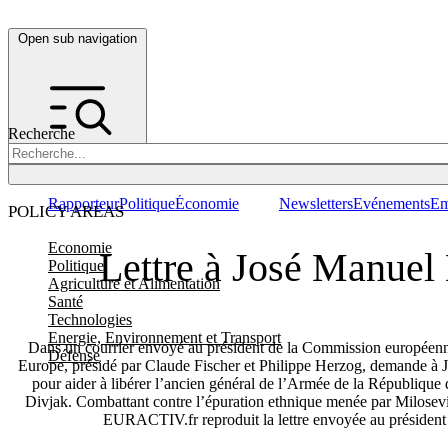
Open sub navigation
Recherche
Rapporteur
Politique
Économie
Newsletters
Evénements
Em
POLICY AREAS
Economie
Lettre à José Manuel
Politique
Agriculture et Alimentation
Santé
Technologies
Energie, Environnement et Transport
Dans un courrier envoyé au président de la Commission européenne
Défense
Europe, présidé par Claude Fischer et Philippe Herzog, demande à 
pour aider à libérer l’ancien général de l’Armée de la Républiqu
Divjak. Combattant contre l’épuration ethnique menée par Milosevic,
EURACTIV.fr reproduit la lettre envoyée au président