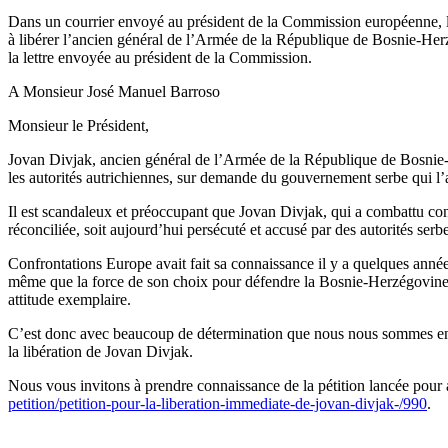
Dans un courrier envoyé au président de la Commission européenne, l
à libérer l’ancien général de l’Armée de la République de Bosnie-Her
la lettre envoyée au président de la Commission.
A Monsieur José Manuel Barroso
Monsieur le Président,
Jovan Divjak, ancien général de l’Armée de la République de Bosnie-
les autorités autrichiennes, sur demande du gouvernement serbe qui l’
Il est scandaleux et préoccupant que Jovan Divjak, qui a combattu co
réconciliée, soit aujourd’hui persécuté et accusé par des autorités serbe
Confrontations Europe avait fait sa connaissance il y a quelques anné
même que la force de son choix pour défendre la Bosnie-Herzégovine e
attitude exemplaire.
C’est donc avec beaucoup de détermination que nous nous sommes en
la libération de Jovan Divjak.
Nous vous invitons à prendre connaissance de la pétition lancée po
petition/petition-pour-la-
liberation-immediate-de-jovan-
divjak-/990
.