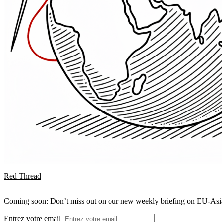
Red Thread
Coming soon: Don’t miss out on our new weekly briefing on EU-Asia 
Entrez votre email