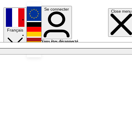
Se connecter
Close menu
English
Français
Deutsch
Vous êtes déconnecté.
Se connecter
Español
Lumières éteintes