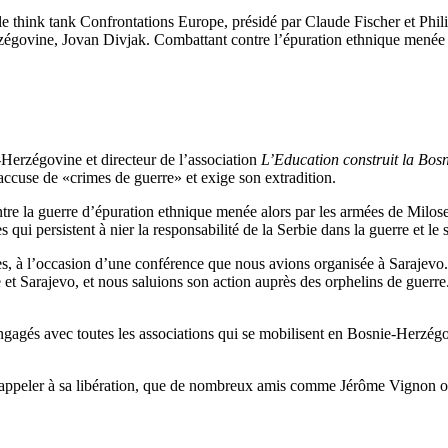
e think tank Confrontations Europe, présidé par Claude Fischer et Phi
zégovine, Jovan Divjak. Combattant contre l’épuration ethnique menée 
Herzégovine et directeur de l’association
L’Education construit la Bos
accuse de «crimes de guerre» et exige son extradition.
ntre la guerre d’épuration ethnique menée alors par les armées de Milo
s qui persistent à nier la responsabilité de la Serbie dans la guerre et l
es, à l’occasion d’une conférence que nous avions organisée à Sarajevo
t Sarajevo, et nous saluions son action auprès des orphelins de guerre
gagés avec toutes les associations qui se mobilisent en Bosnie-Herz
ur appeler à sa libération, que de nombreux amis comme Jérôme Vignon