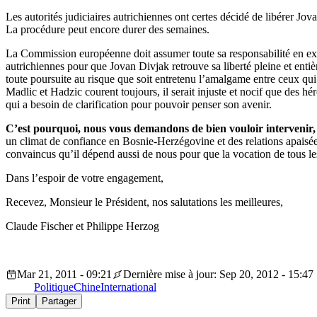
Les autorités judiciaires autrichiennes ont certes décidé de libérer Jov
La procédure peut encore durer des semaines.
La Commission européenne doit assumer toute sa responsabilité en exige
autrichiennes pour que Jovan Divjak retrouve sa liberté pleine et entiè
toute poursuite au risque que soit entretenu l’amalgame entre ceux q
Madlic et Hadzic courent toujours, il serait injuste et nocif que des hér
qui a besoin de clarification pour pouvoir penser son avenir.
C’est pourquoi, nous vous demandons de bien vouloir intervenir,
un climat de confiance en Bosnie-Herzégovine et des relations apaisé
convaincus qu’il dépend aussi de nous pour que la vocation de tous l
Dans l’espoir de votre engagement,
Recevez, Monsieur le Président, nos salutations les meilleures,
Claude Fischer et Philippe Herzog
Mar 21, 2011 - 09:21
Dernière mise à jour: Sep 20, 2012 - 15:47
Politique
Chine
International
Print
Partager