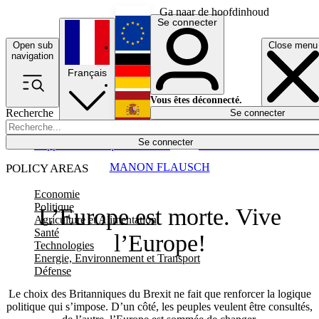
Ga naar de hoofdinhoud
Se connecter
Open sub
Close menu
English
navigation
Français
Deutsch
Vous êtes déconnecté.
Recherche
Se connecter
Español
Lumières éteintes
Se connecter
Rapporteur
Politique
Économie
Newsletters
Evénements
Em
MANON FLAUSCH
POLICY AREAS
Economie
Politique
L’Europe est morte. Vive
Agriculture et Alimentation
Santé
l’Europe!
Technologies
Energie, Environnement et Transport
Défense
Le choix des Britanniques du Brexit ne fait que renforcer la logique
politique qui s’impose. D’un côté, les peuples veulent être consultés,