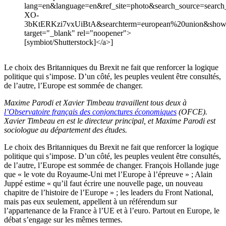
lang=en&language=en&ref_site=photo&search_source=search
XO-
3bKtERKzi7vxUiBtA&searchterm=european%20union&show_c
target="_blank" rel="noopener">
[symbiot/Shutterstock]</a>]
Le choix des Britanniques du Brexit ne fait que renforcer la logique
politique qui s’impose. D’un côté, les peuples veulent être consultés,
de l’autre, l’Europe est sommée de changer.
Maxime Parodi et Xavier Timbeau travaillent tous deux à
l’Observatoire français des conjonctures économiques
(OFCE).
Xavier Timbeau en est le directeur principal, et Maxime Parodi est
sociologue au département des études.
Le choix des Britanniques du Brexit ne fait que renforcer la logique
politique qui s’impose. D’un côté, les peuples veulent être consultés,
de l’autre, l’Europe est sommée de changer. François Hollande juge
que « le vote du Royaume-Uni met l’Europe à l’épreuve » ; Alain
Juppé estime « qu’il faut écrire une nouvelle page, un nouveau
chapitre de l’histoire de l’Europe » ; les leaders du Front National,
mais pas eux seulement, appellent à un référendum sur
l’appartenance de la France à l’UE et à l’euro. Partout en Europe, le
débat s’engage sur les mêmes termes.