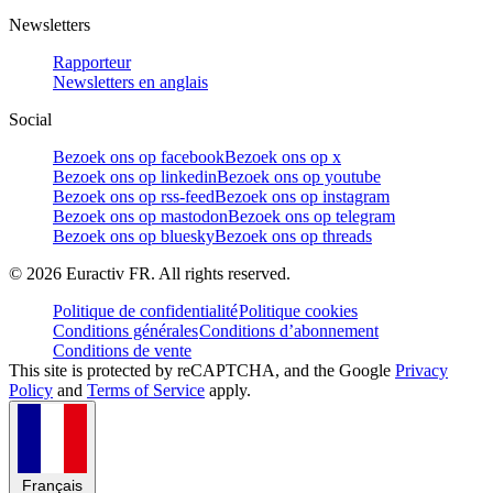
Newsletters
Rapporteur
Newsletters en anglais
Social
Bezoek ons op facebook
Bezoek ons op x
Bezoek ons op linkedin
Bezoek ons op youtube
Bezoek ons op rss-feed
Bezoek ons op instagram
Bezoek ons op mastodon
Bezoek ons op telegram
Bezoek ons op bluesky
Bezoek ons op threads
©
2026
Euractiv FR. All rights reserved.
Politique de confidentialité
Politique cookies
Conditions générales
Conditions d’abonnement
Conditions de vente
This site is protected by reCAPTCHA, and the Google
Privacy
Policy
and
Terms of Service
apply.
Français