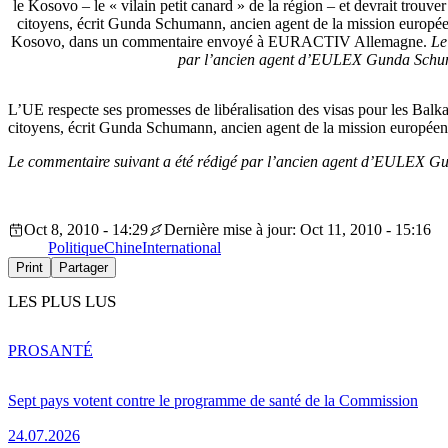
le Kosovo – le « vilain petit canard » de la région – et devrait trouve
citoyens, écrit Gunda Schumann, ancien agent de la mission europé
Kosovo, dans un commentaire envoyé à EURACTIV Allemagne.
Le
par l’ancien agent d’EULEX Gunda Schu
L’UE respecte ses promesses de libéralisation des visas pour les Balkan
citoyens, écrit Gunda Schumann, ancien agent de la mission euro
Le commentaire suivant a été rédigé par l’ancien agent d’EULEX 
Oct 8, 2010 - 14:29
Dernière mise à jour: Oct 11, 2010 - 15:16
Politique
Chine
International
Print
Partager
LES PLUS LUS
PRO
SANTÉ
Sept pays votent contre le programme de santé de la Commission
24.07.2026