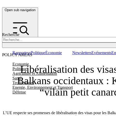
Open sub navigation
Recherche
Rapporteur
Politique
Économie
Newsletters
Evénements
Em
POLICY AREAS
Economie
Libéralisation des visa
Politique
Agriculture et Alimentation
Balkans occidentaux : 
Santé
Technologies
Energie, Environnement et Transport
“vilain petit canar
Défense
L’UE respecte ses promesses de libéralisation des visas pour les Balk