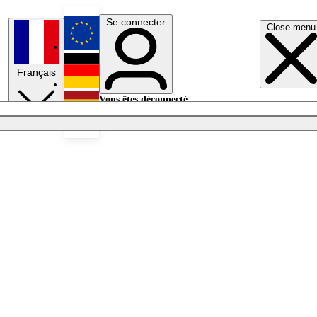
Se connecter
Close menu
English
Français
Deutsch
Vous êtes déconnecté.
Se connecter
Español
Lumières éteintes