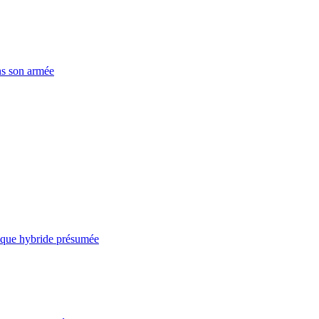
ns son armée
taque hybride présumée