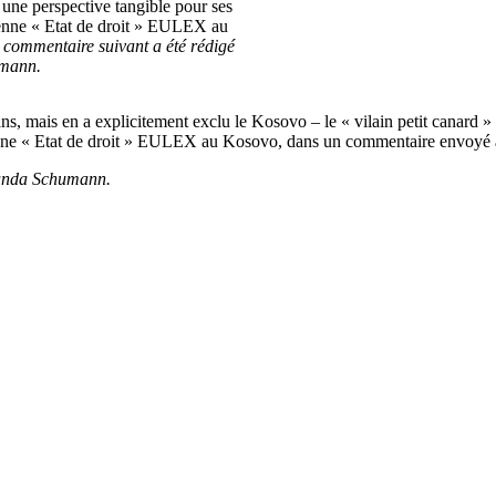
r une perspective tangible pour ses
enne « Etat de droit » EULEX au
 commentaire suivant a été rédigé
mann.
s, mais en a explicitement exclu le Kosovo – le « vilain petit canard » 
péenne « Etat de droit » EULEX au Kosovo, dans un commentaire env
Gunda Schumann.