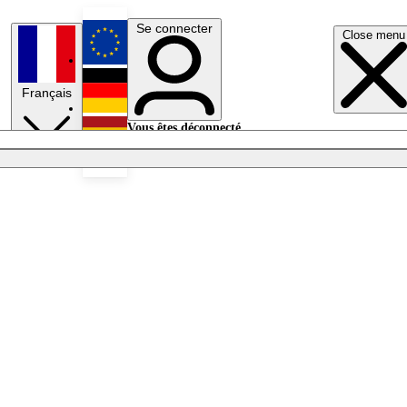
Se connecter
Close menu
English
Français
Deutsch
Vous êtes déconnecté.
Se connecter
Español
Lumières éteintes