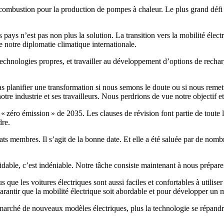
 combustion pour la production de pompes à chaleur. Le plus grand défi
ays n’est pas non plus la solution. La transition vers la mobilité électr
de notre diplomatie climatique internationale.
 technologies propres, et travailler au développement d’options de rechar
s planifier une transformation si nous semons le doute ou si nous remett
otre industrie et ses travailleurs. Nous perdrions de vue notre objectif e
f « zéro émission » de 2035. Les clauses de révision font partie de tout
dre.
s membres. Il s’agit de la bonne date. Et elle a été saluée par de nombr
dable, c’est indéniable. Notre tâche consiste maintenant à nous prépare
ue les voitures électriques sont aussi faciles et confortables à utiliser
garantir que la mobilité électrique soit abordable et pour développer u
e marché de nouveaux modèles électriques, plus la technologie se répandr