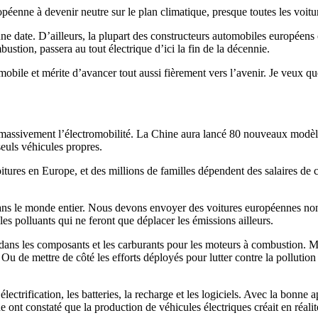
éenne à devenir neutre sur le plan climatique, presque toutes les voitu
date. D’ailleurs, la plupart des constructeurs automobiles européens ont 
ustion, passera au tout électrique d’ici la fin de la décennie.
obile et mérite d’avancer tout aussi fièrement vers l’avenir. Je veux qu
massivement l’électromobilité. La Chine aura lancé 80 nouveaux modèles
seuls véhicules propres.
itures en Europe, et des millions de familles dépendent des salaires de c
dans le monde entier. Nous devons envoyer des voitures européennes non 
s polluants qui ne feront que déplacer les émissions ailleurs.
ans les composants et les carburants pour les moteurs à combustion. Mai
. Ou de mettre de côté les efforts déployés pour lutter contre la polluti
lectrification, les batteries, la recharge et les logiciels. Avec la bonne
 ont constaté que la production de véhicules électriques créait en réali