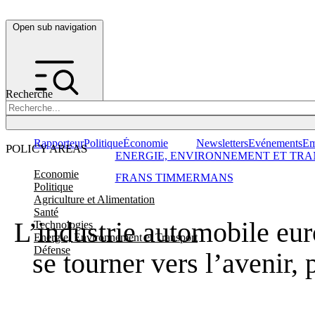
Open sub navigation
Recherche
Rapporteur
Politique
Économie
Newsletters
Evénements
Em
POLICY AREAS
ENERGIE, ENVIRONNEMENT ET TRA
Economie
FRANS TIMMERMANS
Politique
Agriculture et Alimentation
Santé
L’industrie automobile eu
Technologies
Energie, Environnement et Transport
Défense
se tourner vers l’avenir, 