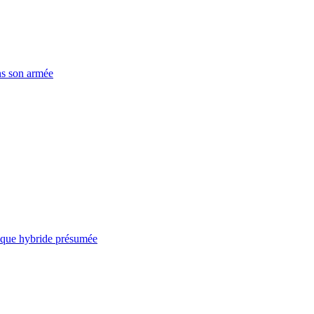
ns son armée
taque hybride présumée