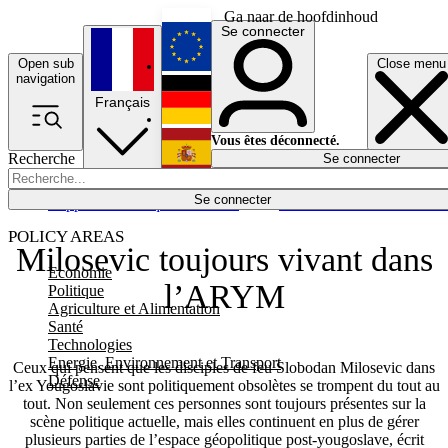
Ga naar de hoofdinhoud
Se connecter
Open sub
Close menu
English
navigation
Français
Deutsch
Vous êtes déconnecté.
Recherche
Se connecter
Español
Lumières éteintes
Se connecter
Rapporteur
Politique
Économie
Newsletters
Evénements
Em
POLICY AREAS
Milosevic toujours vivant dans
Economie
l’ARYM
Politique
Agriculture et Alimentation
Santé
Technologies
Energie, Environnement et Transport
Ceux qui pensent que les disciples de feu Slobodan Milosevic dans
Défense
l’ex Yougoslavie sont politiquement obsolètes se trompent du tout au
tout. Non seulement ces personnes sont toujours présentes sur la
scène politique actuelle, mais elles continuent en plus de gérer
plusieurs parties de l’espace géopolitique post-yougoslave, écrit