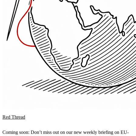
Red Thread
Coming soon: Don’t miss out on our new weekly briefing on EU-