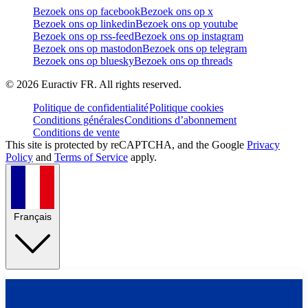
Bezoek ons op facebook
Bezoek ons op x
Bezoek ons op linkedin
Bezoek ons op youtube
Bezoek ons op rss-feed
Bezoek ons op instagram
Bezoek ons op mastodon
Bezoek ons op telegram
Bezoek ons op bluesky
Bezoek ons op threads
©
2026
Euractiv FR. All rights reserved.
Politique de confidentialité
Politique cookies
Conditions générales
Conditions d’abonnement
Conditions de vente
This site is protected by reCAPTCHA, and the Google
Privacy
Policy
and
Terms of Service
apply.
Français