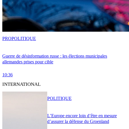
PRO
POLITIQUE
Guerre de désinformation russe : les élections municipales
allemandes prises pour cible
10:36
INTERNATIONAL
POLITIQUE
L’Europe encore loin d’être en mesure
d’assurer la défense du Groenland