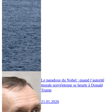
Le paradoxe du Nobel : quand l’autorité
morale norvégienne se heurte à Donald
Trump
21.01.2026