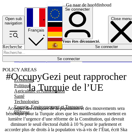
Ga naar de hoofdinhoud
Se connecter
Open sub
Close menu
English
navigation
Français
Deutsch
Vous êtes déconnecté.
Recherche
Se connecter
Español
Lumières éteintes
Se connecter
Rapporteur
Politique
Économie
Newsletters
Evénements
Em
POLICY AREAS
#OccupyGezi peut rapprocher
Economie
la Turquie de l’UE
Politique
Agriculture et Alimentation
Santé
Technologies
Energie, Environnement et Transport
Accepter des critiques de la population et des mouvements sera
Défense
bénéfique pour la Turquie alors que les manifestations mettent en
lumière l’urgence d’une réforme de la Constitution, qui devrait
diminuer le seuil électoral établi à 10 % pour le parlement et
accorder plus de droits à la population vis-à-vis de l’État, écrit Ska