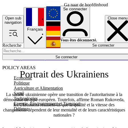
Ga naar de hoofdinhoud
Se connecter
Open sub
Close menu
English
navigation
Français
Deutsch
Vous êtes déconnecté.
Recherche
Se connecter
Español
Lumières éteintes
Se connecter
Rapporteur
Politique
Économie
Newsletters
Evénements
Em
POLICY AREAS
Portrait des Ukrainiens
Economie
Politique
Agriculture et Alimentation
Santé
La société ukrainienne opère une transition de l'autoritarisme à la
Technologies
démocratie de type européen. Toutefois, affirme Roman Rukoveda,
Energie, Environnement et Transport
les Ukrainiens réalisent-ils que la qualité et la vitesse des
Défense
changements dépendent de leur mentalité et de leurs caractéristiques
nationales ?