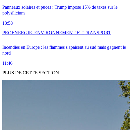
Panneaux solaires et puces : Trump impose 15% de taxes sur le
polysilicium
13:58
PRO
ENERGIE, ENVIRONNEMENT ET TRANSPORT
Incendies en Europe : les flammes s'apaisent au sud mais gagnent le
nord
11:46
PLUS DE CETTE SECTION