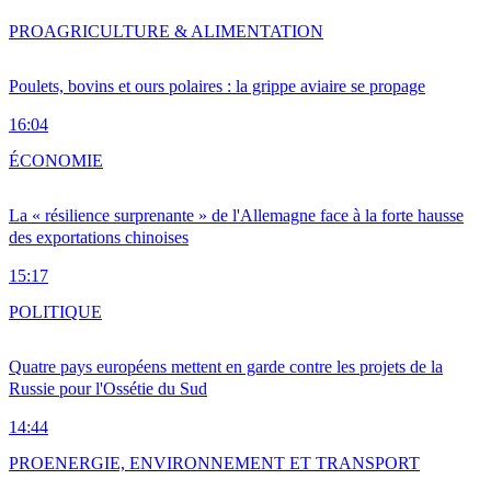
PRO
AGRICULTURE & ALIMENTATION
Poulets, bovins et ours polaires : la grippe aviaire se propage
16:04
ÉCONOMIE
La « résilience surprenante » de l'Allemagne face à la forte hausse
des exportations chinoises
15:17
POLITIQUE
Quatre pays européens mettent en garde contre les projets de la
Russie pour l'Ossétie du Sud
14:44
PRO
ENERGIE, ENVIRONNEMENT ET TRANSPORT