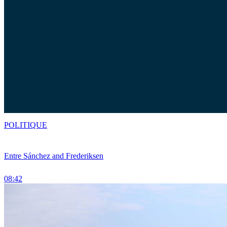
POLITIQUE
Entre Sánchez and Frederiksen
08:42