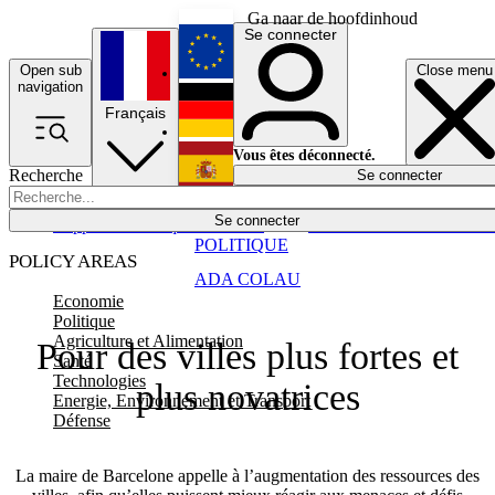
Ga naar de hoofdinhoud
Se connecter
Open sub
Close menu
English
navigation
Français
Deutsch
Vous êtes déconnecté.
Recherche
Se connecter
Español
Lumières éteintes
Se connecter
Rapporteur
Politique
Économie
Newsletters
Evénements
Em
POLITIQUE
POLICY AREAS
ADA COLAU
Economie
Politique
Agriculture et Alimentation
Pour des villes plus fortes et
Santé
Technologies
plus novatrices
Energie, Environnement et Transport
Défense
La maire de Barcelone appelle à l’augmentation des ressources des