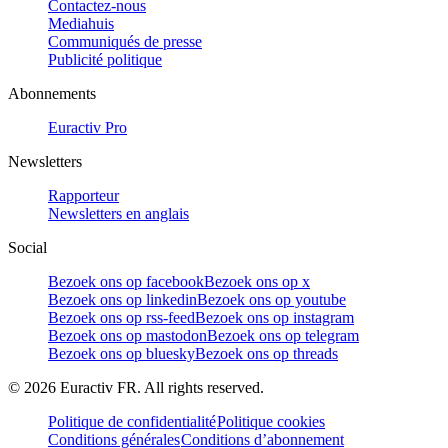
Contactez-nous
Mediahuis
Communiqués de presse
Publicité politique
Abonnements
Euractiv Pro
Newsletters
Rapporteur
Newsletters en anglais
Social
Bezoek ons op facebook
Bezoek ons op x
Bezoek ons op linkedin
Bezoek ons op youtube
Bezoek ons op rss-feed
Bezoek ons op instagram
Bezoek ons op mastodon
Bezoek ons op telegram
Bezoek ons op bluesky
Bezoek ons op threads
©
2026
Euractiv FR. All rights reserved.
Politique de confidentialité
Politique cookies
Conditions générales
Conditions d’abonnement