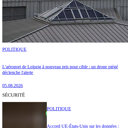
POLITIQUE
L'aéroport de Leipzig à nouveau pris pour cible : un drone piégé
déclenche l'alerte
05.08.2026
SÉCURITÉ
POLITIQUE
Accord UE-États-Unis sur les données :