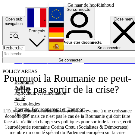
Ga naar de hoofdinhoud
Se connecter
Open sub
Close menu
English
navigation
Français
Deutsch
Vous êtes déconnecté.
Recherche
Se connecter
Español
Lumières éteintes
Se connecter
Rapporteur
Politique
Économie
Newsletters
Evénements
Em
POLICY AREAS
Pourquoi la Roumanie ne peut-
Economie
elle pas sortir de la crise?
Politique
Agriculture et Alimentation
Santé
Technologies
Energie, Environnement et Transport
L'Europe centrale et orientale est peut-être revenue à une croissance
Défense
économique, mais ce n'est pas le cas de la Roumanie qui doit faire
face à la réalité et changer ses politiques pour sortir de la crise, écrit
l'eurodéputée roumaine Corina Cretu (Socialistes & Démocrates),
membre du comité spécial du Parlement européen sur la crise