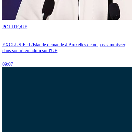
POLITIQUE
EXCLUSIF : L'Islande demande à Bruxelles de ne pas s'immiscer
dans son référendum sur l'UE
09:07