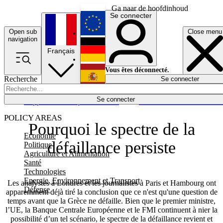
Ga naar de hoofdinhoud
Se connecter
Open sub
Close menu
English
navigation
Français
Deutsch
Vous êtes déconnecté.
Recherche
Se connecter
Español
Lumières éteintes
Se connecter
Rapporteur
Politique
Économie
Newsletters
Evénements
Em
POLICY AREAS
Pourquoi le spectre de la
Economie
défaillance persiste
Politique
Agriculture et Alimentation
Santé
Technologies
Energie, Environnement et Transport
Les analystes à Londres et les journalistes à Paris et Hambourg ont
Défense
apparemment déjà tiré la conclusion que ce n'est qu'une question de
temps avant que la Grèce ne défaille. Bien que le premier ministre,
l’UE, la Banque Centrale Européenne et le FMI continuent à nier la
possibilité d’un tel scénario, le spectre de la défaillance revient et