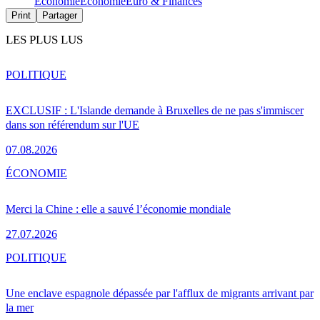
Économie
Économie
Euro & Finances
Print
Partager
LES PLUS LUS
POLITIQUE
EXCLUSIF : L'Islande demande à Bruxelles de ne pas s'immiscer
dans son référendum sur l'UE
07.08.2026
ÉCONOMIE
Merci la Chine : elle a sauvé l’économie mondiale
27.07.2026
POLITIQUE
Une enclave espagnole dépassée par l'afflux de migrants arrivant par
la mer