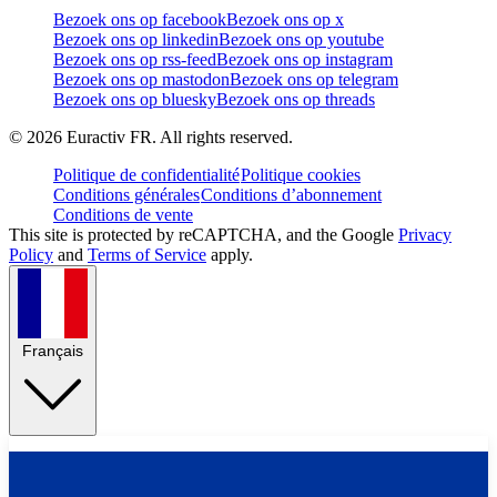
Bezoek ons op facebook
Bezoek ons op x
Bezoek ons op linkedin
Bezoek ons op youtube
Bezoek ons op rss-feed
Bezoek ons op instagram
Bezoek ons op mastodon
Bezoek ons op telegram
Bezoek ons op bluesky
Bezoek ons op threads
©
2026
Euractiv FR. All rights reserved.
Politique de confidentialité
Politique cookies
Conditions générales
Conditions d’abonnement
Conditions de vente
This site is protected by reCAPTCHA, and the Google
Privacy
Policy
and
Terms of Service
apply.
Français