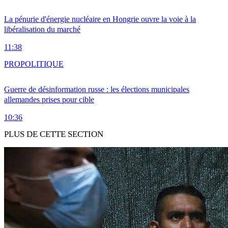
La pénurie d'énergie nucléaire en Hongrie ouvre la voie à la
libéralisation du marché
11:38
PRO
POLITIQUE
Guerre de désinformation russe : les élections municipales
allemandes prises pour cible
10:36
PLUS DE CETTE SECTION