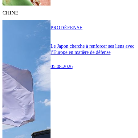
CHINE
PRO
DÉFENSE
Le Japon cherche à renforcer ses liens avec
l’Europe en matière de défense
05.08.2026