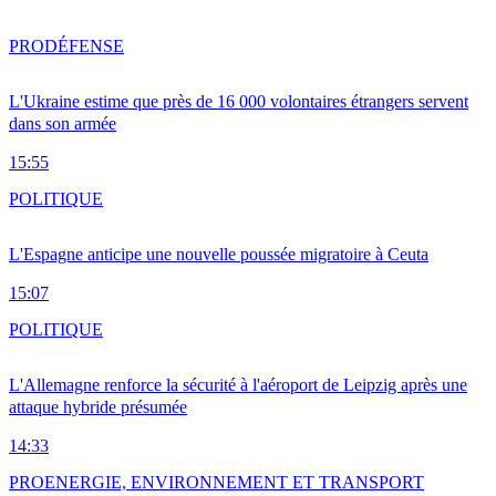
PRO
DÉFENSE
L'Ukraine estime que près de 16 000 volontaires étrangers servent
dans son armée
15:55
POLITIQUE
L'Espagne anticipe une nouvelle poussée migratoire à Ceuta
15:07
POLITIQUE
L'Allemagne renforce la sécurité à l'aéroport de Leipzig après une
attaque hybride présumée
14:33
PRO
ENERGIE, ENVIRONNEMENT ET TRANSPORT