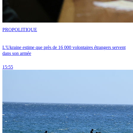
PRO
POLITIQUE
L'Ukraine estime que près de 16 000 volontaires étrangers servent
dans son armée
15:55