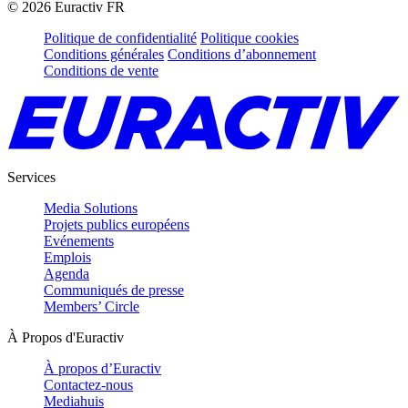
©
2026
Euractiv FR
Politique de confidentialité
Politique cookies
Conditions générales
Conditions d’abonnement
Conditions de vente
Services
Media Solutions
Projets publics européens
Evénements
Emplois
Agenda
Communiqués de presse
Members’ Circle
À Propos d'Euractiv
À propos d’Euractiv
Contactez-nous
Mediahuis