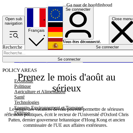
Ga naar de hoofdinhoud
Se connecter
Open sub
Close menu
English
navigation
Français
Deutsch
Vous êtes déconnecté.
Recherche
Se connecter
Español
Lumières éteintes
Se connecter
Rapporteur
Politique
Économie
Newsletters
Evénements
Em
POLICY AREAS
Prenez le mois d'août au
Economie
sérieux
Politique
Agriculture et Alimentation
Santé
Technologies
Energie, Environnement et Transport
Le temps des vacances devrait pouvoir permettre de sérieuses
Défense
réflexions politiques, écrit le recteur de l'Université d'Oxford Chris
Patten, dernier gouverneur britannique d'Hong Kong et ancien
commissaire de l'UE aux affaires extérieures.