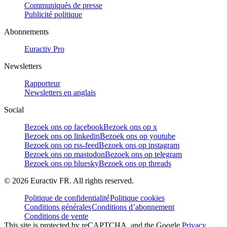
Communiqués de presse
Publicité politique
Abonnements
Euractiv Pro
Newsletters
Rapporteur
Newsletters en anglais
Social
Bezoek ons op facebook
Bezoek ons op x
Bezoek ons op linkedin
Bezoek ons op youtube
Bezoek ons op rss-feed
Bezoek ons op instagram
Bezoek ons op mastodon
Bezoek ons op telegram
Bezoek ons op bluesky
Bezoek ons op threads
©
2026
Euractiv FR. All rights reserved.
Politique de confidentialité
Politique cookies
Conditions générales
Conditions d’abonnement
Conditions de vente
This site is protected by reCAPTCHA, and the Google
Privacy