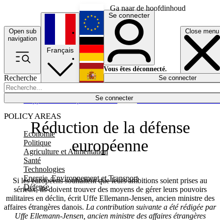
Ga naar de hoofdinhoud
Se connecter
Open sub
Close menu
English
navigation
Français
Deutsch
Vous êtes déconnecté.
Recherche
Se connecter
Español
Lumières éteintes
Se connecter
Rapporteur
Politique
Économie
Newsletters
Evénements
Em
POLICY AREAS
Réduction de la défense
Economie
européenne
Politique
Agriculture et Alimentation
Santé
Technologies
Energie, Environnement et Transport
Si les européens souhaitent que leurs ambitions soient prises au
Défense
sérieux, ils doivent trouver des moyens de gérer leurs pouvoirs
militaires en déclin, écrit Uffe Ellemann-Jensen, ancien ministre des
affaires étrangères danois.
La contribution suivante a été rédigée par
Uffe Ellemann-Jensen, ancien ministre des affaires étrangères