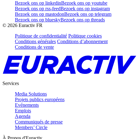
Bezoek ons op linkedin
Bezoek ons op youtube
Bezoek ons op rss-feed
Bezoek ons op instagram
Bezoek ons op mastodon
Bezoek ons op telegram
Bezoek ons op bluesky
Bezoek ons op threads
©
2026
Euractiv FR
Politique de confidentialité
Politique cookies
Conditions générales
Conditions d’abonnement
Conditions de vente
Services
Media Solutions
Projets publics européens
Evénements
Emplois
Agenda
Communiqués de presse
Members’ Circle
À Propos d'Euractiv