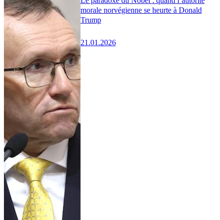
Le paradoxe du Nobel : quand l’autorité
morale norvégienne se heurte à Donald
Trump
21.01.2026