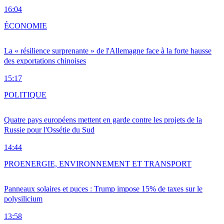
16:04
ÉCONOMIE
La « résilience surprenante » de l'Allemagne face à la forte hausse
des exportations chinoises
15:17
POLITIQUE
Quatre pays européens mettent en garde contre les projets de la
Russie pour l'Ossétie du Sud
14:44
PRO
ENERGIE, ENVIRONNEMENT ET TRANSPORT
Panneaux solaires et puces : Trump impose 15% de taxes sur le
polysilicium
13:58