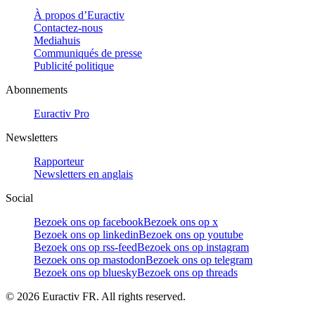
À propos d’Euractiv
Contactez-nous
Mediahuis
Communiqués de presse
Publicité politique
Abonnements
Euractiv Pro
Newsletters
Rapporteur
Newsletters en anglais
Social
Bezoek ons op facebook
Bezoek ons op x
Bezoek ons op linkedin
Bezoek ons op youtube
Bezoek ons op rss-feed
Bezoek ons op instagram
Bezoek ons op mastodon
Bezoek ons op telegram
Bezoek ons op bluesky
Bezoek ons op threads
©
2026
Euractiv FR. All rights reserved.