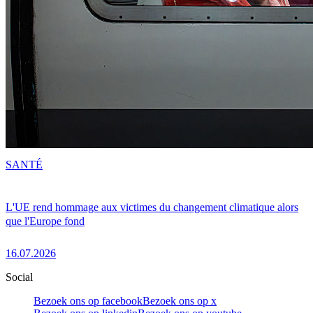
SANTÉ
L'UE rend hommage aux victimes du changement climatique alors
que l'Europe fond
16.07.2026
Social
Bezoek ons op facebook
Bezoek ons op x