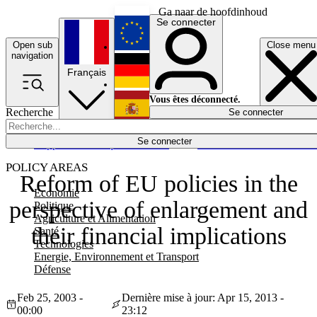
Ga naar de hoofdinhoud
Se connecter
Open sub
Close menu
English
navigation
Français
Deutsch
Vous êtes déconnecté.
Recherche
Se connecter
Español
Lumières éteintes
Se connecter
Rapporteur
Politique
Économie
Newsletters
Evénements
Em
POLICY AREAS
Reform of EU policies in the
Economie
perspective of enlargement and
Politique
Agriculture et Alimentation
their financial implications
Santé
Technologies
Energie, Environnement et Transport
Défense
Feb 25, 2003 -
Dernière mise à jour: Apr 15, 2013 -
00:00
23:12