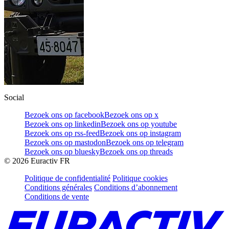
Social
Bezoek ons op facebook
Bezoek ons op x
Bezoek ons op linkedin
Bezoek ons op youtube
Bezoek ons op rss-feed
Bezoek ons op instagram
Bezoek ons op mastodon
Bezoek ons op telegram
Bezoek ons op bluesky
Bezoek ons op threads
©
2026
Euractiv FR
Politique de confidentialité
Politique cookies
Conditions générales
Conditions d’abonnement
Conditions de vente