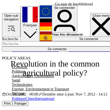
Ga naar de hoofdinhoud
Se connecter
Open sub
Close menu
English
navigation
Français
Deutsch
Vous êtes déconnecté.
Recherche
Se connecter
Español
Lumières éteintes
Se connecter
Rapporteur
Politique
Économie
Newsletters
Evénements
Em
POLICY AREAS
Revolution in the common
Economie
agricultural policy?
Politique
Agriculture et Alimentation
Santé
Technologies
Energie, Environnement et Transport
Défense
Oct 16, 2002 - 00:00
Dernière mise à jour: Nov 7, 2012 - 14:12
Politique
Chine
International
Print
Partager