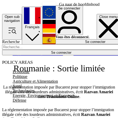
Ga naar de hoofdinhoud
Se connecter
Open sub
Close menu
English
navigation
Français
Deutsch
Vous êtes déconnecté.
Recherche
Se connecter
Español
Lumières éteintes
Se connecter
Rapporteur
Politique
Économie
Newsletters
Evénements
Em
POLICY AREAS
Roumanie : Sortie limitée
Economie
Politique
Agriculture et Alimentation
Santé
La réglementation imposée par Bucarest pour stopper l’immigration
Technologies
illégale crée des lourdeurs administratives, écrit
Razvan Amariei
Energie, Environnement et Transport
dans
Transitions Online
.
Défense
La réglementation imposée par Bucarest pour stopper l’immigration
illégale crée des lourdeurs administratives, écrit
Razvan Amariei