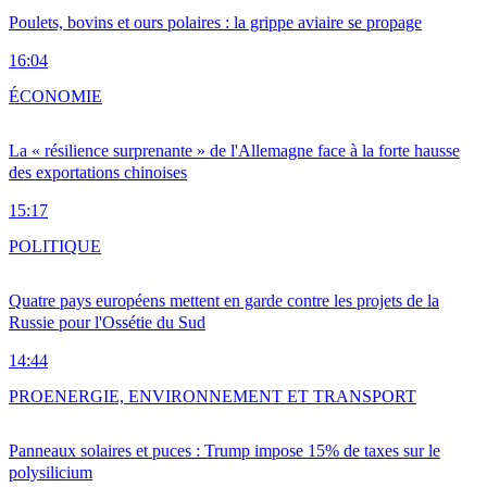
Poulets, bovins et ours polaires : la grippe aviaire se propage
16:04
ÉCONOMIE
La « résilience surprenante » de l'Allemagne face à la forte hausse
des exportations chinoises
15:17
POLITIQUE
Quatre pays européens mettent en garde contre les projets de la
Russie pour l'Ossétie du Sud
14:44
PRO
ENERGIE, ENVIRONNEMENT ET TRANSPORT
Panneaux solaires et puces : Trump impose 15% de taxes sur le
polysilicium