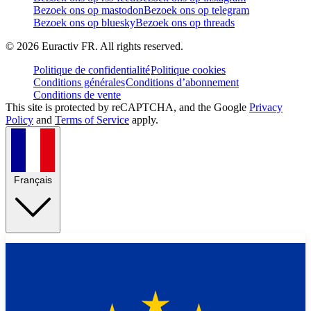
Bezoek ons op mastodon
Bezoek ons op telegram
Bezoek ons op bluesky
Bezoek ons op threads
©
2026
Euractiv FR. All rights reserved.
Politique de confidentialité
Politique cookies
Conditions générales
Conditions d’abonnement
Conditions de vente
This site is protected by reCAPTCHA, and the Google
Privacy
Policy
and
Terms of Service
apply.
Français