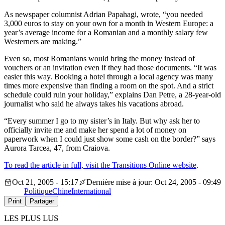
As newspaper columnist Adrian Papahagi, wrote, “you needed
3,000 euros to stay on your own for a month in Western Europe: a
year’s average income for a Romanian and a monthly salary few
Westerners are making.”
Even so, most Romanians would bring the money instead of
vouchers or an invitation even if they had those documents. “It was
easier this way. Booking a hotel through a local agency was many
times more expensive than finding a room on the spot. And a strict
schedule could ruin your holiday,” explains Dan Petre, a 28-year-old
journalist who said he always takes his vacations abroad.
“Every summer I go to my sister’s in Italy. But why ask her to
officially invite me and make her spend a lot of money on
paperwork when I could just show some cash on the border?” says
Aurora Tarcea, 47, from Craiova.
To read the article in full, visit the Transitions Online website
.
Oct 21, 2005 - 15:17
Dernière mise à jour: Oct 24, 2005 - 09:49
Politique
Chine
International
Print
Partager
LES PLUS LUS