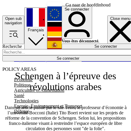
Ga naar de hoofdinhoud
Se connecter
Open sub
Close menu
English
navigation
Français
Deutsch
Vous êtes déconnecté.
Recherche
Se connecter
Español
Lumières éteintes
Se connecter
Rapporteur
Politique
Économie
Newsletters
Evénements
Em
POLICY AREAS
Schengen à l’épreuve des
Economie
révolutions arabes
Politique
Agriculture et Alimentation
Santé
Technologies
Energie, Environnement et Transport
Dans un article publié par le site Telos, le professeur d’économie à
Défense
l’université Bocconi (Italie) Tito Boeri revient sur les projets de
réforme de la convention de Schengen. Selon lui, les propositions
franco-italienne visant à restreindre l’espace européen de libre
circulation des personnes sont "de la folie".