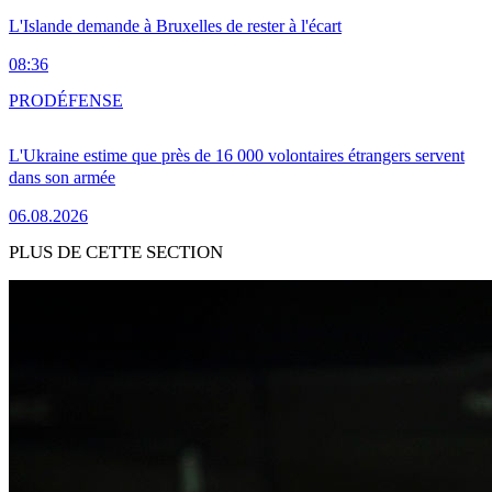
L'Islande demande à Bruxelles de rester à l'écart
08:36
PRO
DÉFENSE
L'Ukraine estime que près de 16 000 volontaires étrangers servent
dans son armée
06.08.2026
PLUS DE CETTE SECTION