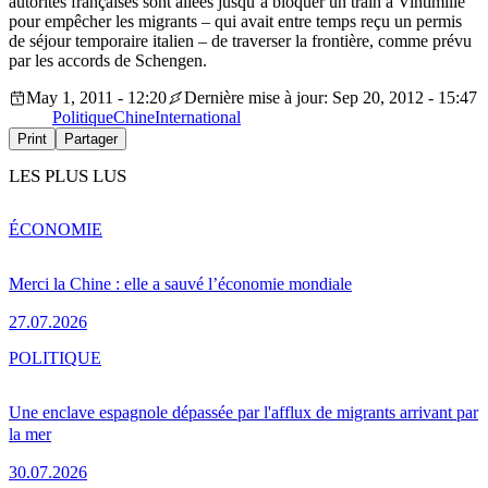
autorités françaises sont allées jusqu’à bloquer un train à Vintimille
pour empêcher les migrants – qui avait entre temps reçu un permis
de séjour temporaire italien – de traverser la frontière, comme prévu
par les accords de Schengen.
May 1, 2011 - 12:20
Dernière mise à jour: Sep 20, 2012 - 15:47
Politique
Chine
International
Print
Partager
LES PLUS LUS
ÉCONOMIE
Merci la Chine : elle a sauvé l’économie mondiale
27.07.2026
POLITIQUE
Une enclave espagnole dépassée par l'afflux de migrants arrivant par
la mer
30.07.2026