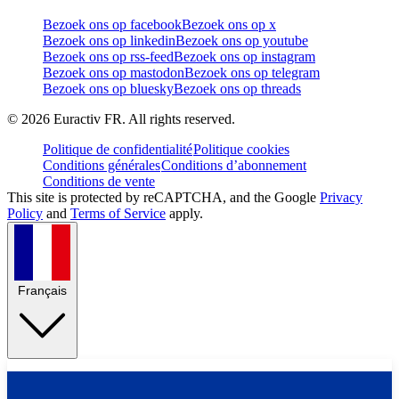
Bezoek ons op facebook
Bezoek ons op x
Bezoek ons op linkedin
Bezoek ons op youtube
Bezoek ons op rss-feed
Bezoek ons op instagram
Bezoek ons op mastodon
Bezoek ons op telegram
Bezoek ons op bluesky
Bezoek ons op threads
©
2026
Euractiv FR. All rights reserved.
Politique de confidentialité
Politique cookies
Conditions générales
Conditions d’abonnement
Conditions de vente
This site is protected by reCAPTCHA, and the Google
Privacy
Policy
and
Terms of Service
apply.
Français