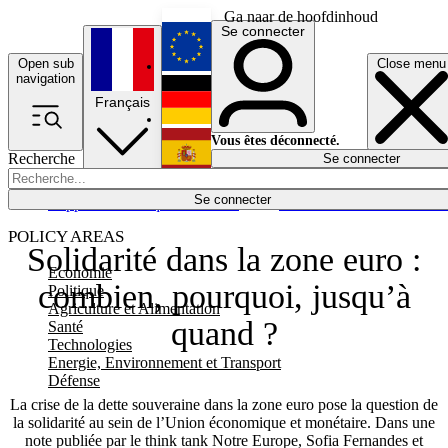
Ga naar de hoofdinhoud
Se connecter
Open sub
Close menu
English
navigation
Français
Deutsch
Vous êtes déconnecté.
Recherche
Se connecter
Español
Lumières éteintes
Se connecter
Rapporteur
Politique
Économie
Newsletters
Evénements
Em
POLICY AREAS
Solidarité dans la zone euro :
Economie
combien, pourquoi, jusqu’à
Politique
Agriculture et Alimentation
quand ?
Santé
Technologies
Energie, Environnement et Transport
Défense
La crise de la dette souveraine dans la zone euro pose la question de
la solidarité au sein de l’Union économique et monétaire. Dans une
note publiée par le think tank Notre Europe, Sofia Fernandes et