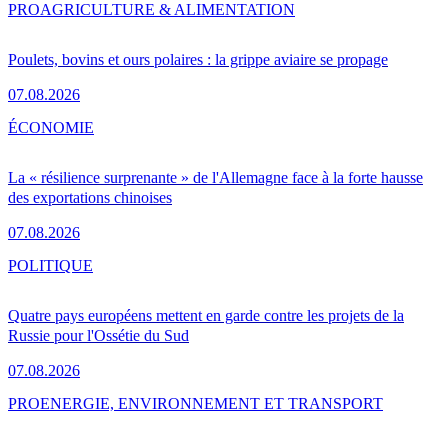
PRO
AGRICULTURE & ALIMENTATION
Poulets, bovins et ours polaires : la grippe aviaire se propage
07.08.2026
ÉCONOMIE
La « résilience surprenante » de l'Allemagne face à la forte hausse
des exportations chinoises
07.08.2026
POLITIQUE
Quatre pays européens mettent en garde contre les projets de la
Russie pour l'Ossétie du Sud
07.08.2026
PRO
ENERGIE, ENVIRONNEMENT ET TRANSPORT