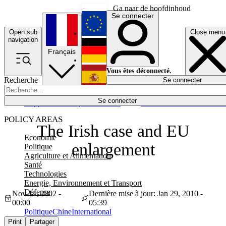
Ga naar de hoofdinhoud
Se connecter
Open sub
Close menu
English
navigation
Français
Deutsch
Vous êtes déconnecté.
Recherche
Se connecter
Español
Lumières éteintes
Se connecter
Rapporteur
Politique
Économie
Newsletters
Evénements
Em
POLICY AREAS
The Irish case and EU
Economie
enlargement
Politique
Agriculture et Alimentation
Santé
Technologies
Energie, Environnement et Transport
Défense
Nov 14, 2002 -
Dernière mise à jour: Jan 29, 2010 -
00:00
05:39
Politique
Chine
International
Print
Partager