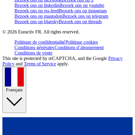
Bezoek ons op linkedin
Bezoek ons op youtube
Bezoek ons op rss-feed
Bezoek ons op instagram
Bezoek ons op mastodon
Bezoek ons op telegram
Bezoek ons op bluesky
Bezoek ons op threads
©
2026
Euractiv FR. All rights reserved.
Politique de confidentialité
Politique cookies
Conditions générales
Conditions d’abonnement
Conditions de vente
This site is protected by reCAPTCHA, and the Google
Privacy
Policy
and
Terms of Service
apply.
Français