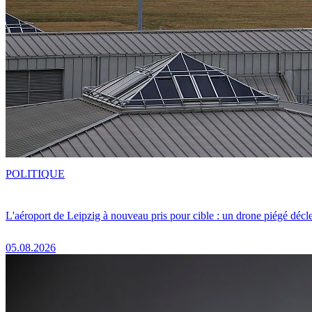
POLITIQUE
L'aéroport de Leipzig à nouveau pris pour cible : un drone piégé décle
05.08.2026