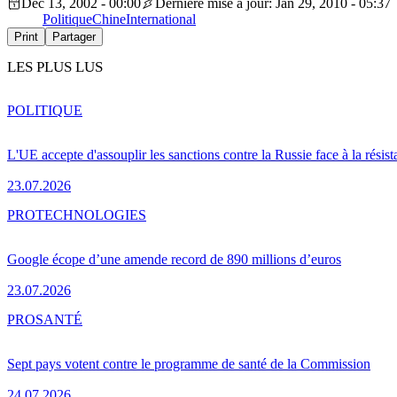
Dec 13, 2002 - 00:00
Dernière mise à jour: Jan 29, 2010 - 05:37
Politique
Chine
International
Print
Partager
LES PLUS LUS
POLITIQUE
L'UE accepte d'assouplir les sanctions contre la Russie face à la résis
23.07.2026
PRO
TECHNOLOGIES
Google écope d’une amende record de 890 millions d’euros
23.07.2026
PRO
SANTÉ
Sept pays votent contre le programme de santé de la Commission
24.07.2026