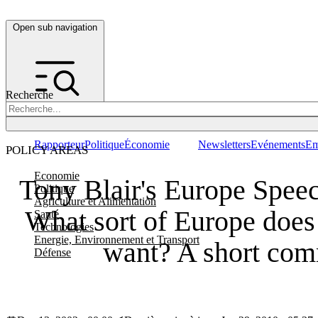
Open sub navigation
Recherche
Rapporteur
Politique
Économie
Newsletters
Evénements
Em
POLICY AREAS
Economie
Tony Blair's Europe Speec
Politique
Agriculture et Alimentation
What sort of Europe does 
Santé
Technologies
Energie, Environnement et Transport
want? A short co
Défense