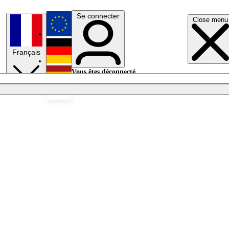
Se connecter
Close menu
English
Français
Deutsch
Vous êtes déconnecté.
Se connecter
Español
Lumières éteintes