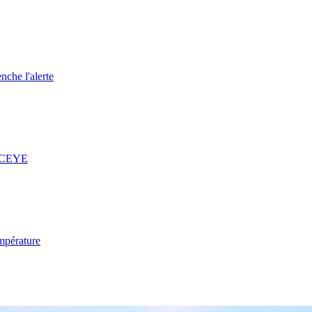
nche l'alerte
 ICEYE
mpérature