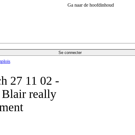
Ga naar de hoofdinhoud
Se connecter
plois
h 27 11 02 -
Blair really
mment