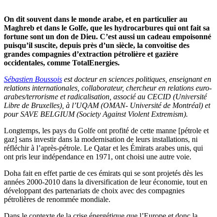
On dit souvent dans le monde arabe, et en particulier au
Maghreb et dans le Golfe, que les hydrocarbures qui ont fait sa
fortune sont un don de Dieu. C’est aussi un cadeau empoisonné
puisqu’il suscite, depuis près d’un siècle, la convoitise des
grandes compagnies d’extraction pétrolière et gazière
occidentales, comme TotalEnergies.
Sébastien Boussois
est docteur en sciences politiques, enseignant en
relations internationales, collaborateur, chercheur en relations euro-
arabes/terrorisme et radicalisation, associé au
CECID (Université
Libre de Bruxelles), à l’UQAM (OMAN- Université de Montréal) et
pour SAVE BELGIUM (Society Against Violent Extremism).
Longtemps, les pays du Golfe ont profité de cette manne [pétrole et
gaz] sans investir dans la modernisation de leurs installations, ni
réfléchir à l’après-pétrole. Le Qatar et les Émirats arabes unis, qui
ont pris leur indépendance en 1971, ont choisi une autre voie.
Doha fait en effet partie de ces émirats qui se sont projetés dès les
années 2000-2010 dans la diversification de leur économie, tout en
développant des partenariats de choix avec des compagnies
pétrolières de renommée mondiale.
Dans le contexte de la crise énergétique que l’Europe et donc la