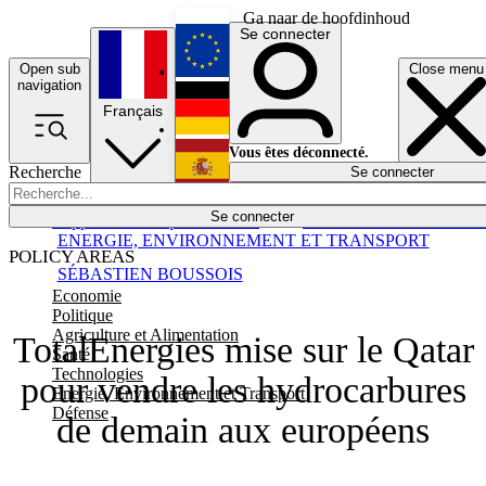
Ga naar de hoofdinhoud
Se connecter
Open sub
Close menu
English
navigation
Français
Deutsch
Vous êtes déconnecté.
Recherche
Se connecter
Español
Lumières éteintes
Se connecter
Rapporteur
Politique
Économie
Newsletters
Evénements
Em
ENERGIE, ENVIRONNEMENT ET TRANSPORT
POLICY AREAS
SÉBASTIEN BOUSSOIS
Economie
Politique
Agriculture et Alimentation
TotalEnergies mise sur le Qatar
Santé
Technologies
pour vendre les hydrocarbures
Energie, Environnement et Transport
Défense
de demain aux européens