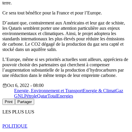
terre.
Ce sera tout bénéfice pour la France et pour l’Europe.
D’autant que, contrairement aux Américains et leur gaz de schiste,
les Qataris semblent porter une attention particuli
è
re aux enjeux
environnementaux et climatiques. Ainsi, le projet adoptera les
standards internationaux les plus
é
lev
é
s pour r
é
duire les
é
missions
de carbone. Le CO
2
dégagé de la production du gaz sera capt
é
et
stocké dans un aquif
è
re salin.
L’Europe, même si ses priorités actuelles sont ailleurs, appréciera de
pouvoir choisir des partenaires qui cherchent à compenser
l’augmentation substantielle de la production d’hydrocarbures par
une réduction dans le même temps de leur empreinte carbone.
Oct 6, 2022 - 08:00
Energie, Environnement et Transport
Energie & Climat
Gaz
GNL
Pétrole
Qatar
TotalEnergies
Print
Partager
LES PLUS LUS
POLITIQUE