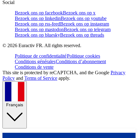
Social
Bezoek ons op facebook
Bezoek ons op x
Bezoek ons op linkedin
Bezoek ons op youtube
Bezoek ons op rss-feed
Bezoek ons op instagram
Bezoek ons op mastodon
Bezoek ons op telegram
Bezoek ons op bluesky
Bezoek ons op threads
©
2026
Euractiv FR. All rights reserved.
Politique de confidentialité
Politique cookies
Conditions générales
Conditions d’abonnement
Conditions de vente
This site is protected by reCAPTCHA, and the Google
Privacy
Policy
and
Terms of Service
apply.
Français