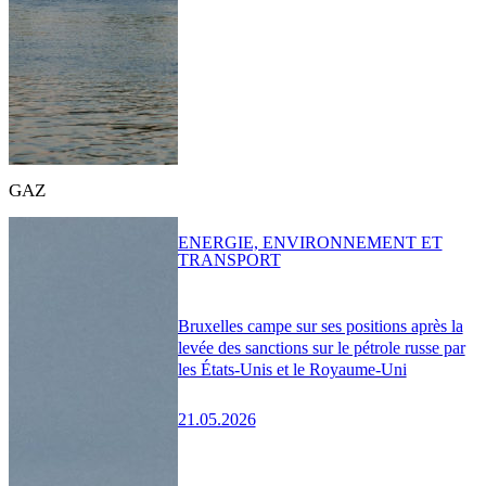
GAZ
ENERGIE, ENVIRONNEMENT ET
TRANSPORT
Bruxelles campe sur ses positions après la
levée des sanctions sur le pétrole russe par
les États-Unis et le Royaume-Uni
21.05.2026