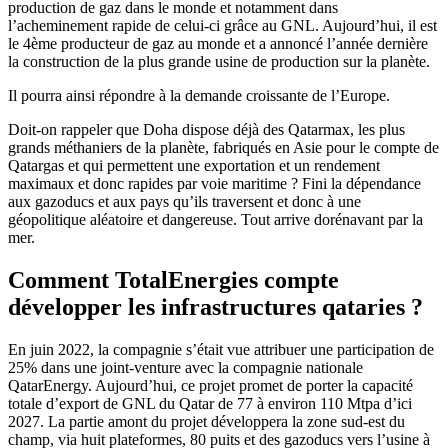
production de gaz dans le monde et notamment dans
l’acheminement rapide de celui-ci grâce au GNL. Aujourd’hui, il est
le 4ème
producteur de gaz au monde et a annoncé l’année dernière
la construction de la plus grande usine de production sur la planète.
Il pourra ainsi répondre à la demande croissante de l’Europe.
Doit-on rappeler que Doha dispose déjà des Qatarmax, les plus
grands méthaniers de la planète, fabriqués en Asie pour le compte de
Qatargas et qui permettent une exportation et un rendement
maximaux et donc rapides par voie maritime ? Fini la dépendance
aux gazoducs et aux pays qu’ils traversent et donc à une
géopolitique aléatoire et dangereuse. Tout arrive dorénavant par la
mer.
Comment TotalEnergies compte
développer les infrastructures qataries ?
En juin 2022, la compagnie s’était vue attribuer une participation de
25% dans une joint-venture avec la compagnie nationale
QatarEnergy. Aujourd’hui, ce projet promet de porter la capacit
é
totale d’export de GNL du Qatar de 77
à
environ 110 Mtpa d’ici
2027. La partie amont du projet développera la zone sud-est du
champ, via huit plateformes, 80 puits et des gazoducs vers l’usine
à