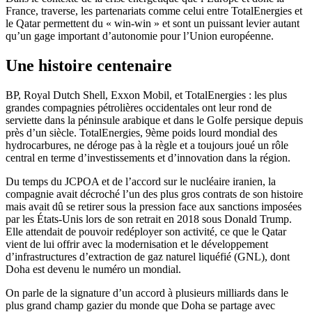
France, traverse, les partenariats comme celui entre TotalEnergies et
le Qatar permettent du « win-win » et sont un puissant levier autant
qu’un gage important d’autonomie pour l’Union européenne.
Une histoire centenaire
BP, Royal Dutch Shell, Exxon Mobil, et TotalEnergies : les plus
grandes compagnies pétrolières occidentales ont leur rond de
serviette dans la péninsule arabique et dans le Golfe persique depuis
près d’un siècle. TotalEnergies, 9ème
poids lourd mondial des
hydrocarbures, ne déroge pas à la règle et a toujours joué un rôle
central en terme d’investissements et d’innovation dans la région.
Du temps du JCPOA et de l’accord sur le nucléaire iranien, la
compagnie avait décroché l’un des plus gros contrats de son histoire
mais avait dû se retirer sous la pression face aux sanctions imposées
par les États-Unis lors de son retrait en 2018 sous Donald Trump.
Elle attendait de pouvoir redéployer son activité, ce que le Qatar
vient de lui offrir avec la modernisation et le développement
d’infrastructures d’extraction de gaz naturel liquéfié (GNL), dont
Doha est devenu le numéro un mondial.
On parle de la signature d’un accord à plusieurs milliards dans le
plus grand champ gazier du monde que Doha se partage avec