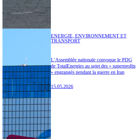
ENERGIE, ENVIRONNEMENT ET
TRANSPORT
L’Assemblée nationale convoque le PDG
de TotalEnergies au sujet des « superprofits
» engrangés pendant la guerre en Iran
15.05.2026