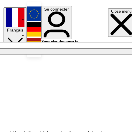
Se connecter
Close menu
English
Français
Deutsch
Vous êtes déconnecté.
Se connecter
Español
Lumières éteintes