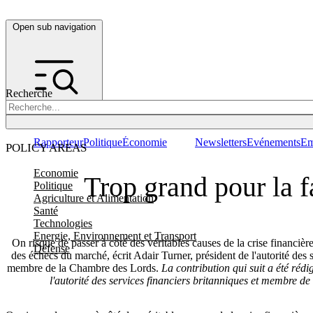
Open sub navigation
Recherche
Rapporteur
Politique
Économie
Newsletters
Evénements
Em
POLICY AREAS
Economie
Trop grand pour la fa
Politique
Agriculture et Alimentation
Santé
Technologies
Energie, Environnement et Transport
On risque de passer à côté des véritables causes de la crise financière
Défense
des échecs du marché, écrit Adair Turner, président de l'autorité des s
membre de la Chambre des Lords.
La contribution qui suit a été réd
l'autorité des services financiers britanniques et membre d