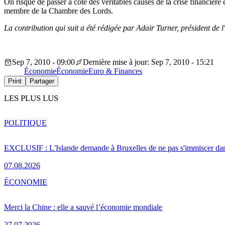
On risque de passer à côté des véritables causes de la crise financière 
membre de la Chambre des Lords.
La contribution qui suit a été rédigée par Adair Turner, président de 
Sep 7, 2010 - 09:00
Dernière mise à jour: Sep 7, 2010 - 15:21
Économie
Économie
Euro & Finances
Print
Partager
LES PLUS LUS
POLITIQUE
EXCLUSIF : L'Islande demande à Bruxelles de ne pas s'immiscer dan
07.08.2026
ÉCONOMIE
Merci la Chine : elle a sauvé l’économie mondiale
27.07.2026