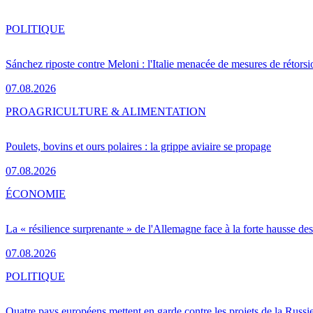
POLITIQUE
Sánchez riposte contre Meloni : l'Italie menacée de mesures de rétorsi
07.08.2026
PRO
AGRICULTURE & ALIMENTATION
Poulets, bovins et ours polaires : la grippe aviaire se propage
07.08.2026
ÉCONOMIE
La « résilience surprenante » de l'Allemagne face à la forte hausse de
07.08.2026
POLITIQUE
Quatre pays européens mettent en garde contre les projets de la Russi