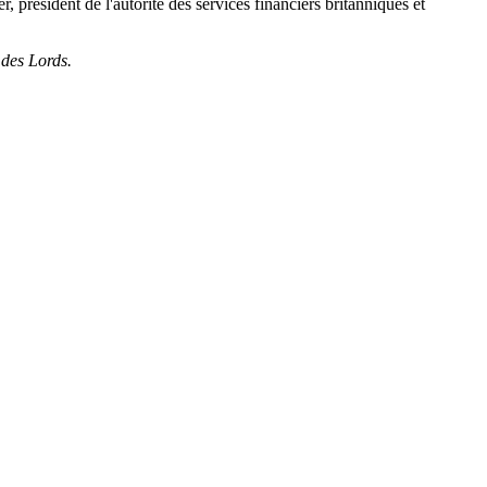
, président de l'autorité des services financiers britanniques et
 des Lords.