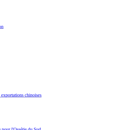
on
s exportations chinoises
e pour l'Ossétie du Sud