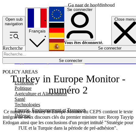
Ga naar de hoofdinhoud
Se connecter
Open sub
Close menu
English
navigation
Français
Deutsch
Vous êtes déconnecté.
Recherche
Se connecter
Español
Lumières éteintes
Se connecter
Rapporteur
Politique
Économie
Newsletters
Evénements
Em
POLICY AREAS
Turkey in Europe Monitor -
Economie
numéro 2
Politique
Agriculture et Alimentation
Santé
Technologies
Energie, Environnement et Transport
Ce numéro de Turkey in Europe Monitor du CEPS contient le texte
Défense
intégral de deux discours clés du premier ministre turc Recep Tayyip
Erdogan ainsi que les conclusions d'un projet intitulé "Stratégie pour
l'UE et la Turquie dans la période de pré-adhésion".