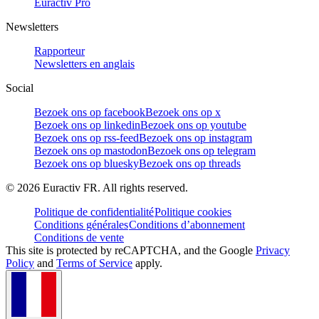
Euractiv Pro
Newsletters
Rapporteur
Newsletters en anglais
Social
Bezoek ons op facebook
Bezoek ons op x
Bezoek ons op linkedin
Bezoek ons op youtube
Bezoek ons op rss-feed
Bezoek ons op instagram
Bezoek ons op mastodon
Bezoek ons op telegram
Bezoek ons op bluesky
Bezoek ons op threads
©
2026
Euractiv FR. All rights reserved.
Politique de confidentialité
Politique cookies
Conditions générales
Conditions d’abonnement
Conditions de vente
This site is protected by reCAPTCHA, and the Google
Privacy
Policy
and
Terms of Service
apply.