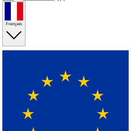
Français