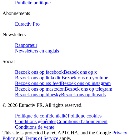
Publicité politique
Abonnements
Euractiv Pro
Newsletters
Rapporteur
Newsletters en anglais
Social
Bezoek ons op facebook
Bezoek ons op x
Bezoek ons op linkedin
Bezoek ons op youtube
Bezoek ons op rss-feed
Bezoek ons op instagram
Bezoek ons op mastodon
Bezoek ons op telegram
Bezoek ons op bluesky
Bezoek ons op threads
©
2026
Euractiv FR. All rights reserved.
Politique de confidentialité
Politique cookies
Conditions générales
Conditions d’abonnement
Conditions de vente
This site is protected by reCAPTCHA, and the Google
Privacy
Policy
and
Terms of Service
apply.