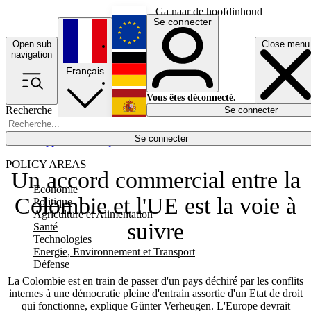
Ga naar de hoofdinhoud
Se connecter
Open sub
Close menu
English
navigation
Français
Deutsch
Vous êtes déconnecté.
Recherche
Se connecter
Español
Lumières éteintes
Se connecter
Rapporteur
Politique
Économie
Newsletters
Evénements
Em
POLICY AREAS
Un accord commercial entre la
Economie
Colombie et l'UE est la voie à
Politique
Agriculture et Alimentation
suivre
Santé
Technologies
Energie, Environnement et Transport
Défense
La Colombie est en train de passer d'un pays déchiré par les conflits
internes à une démocratie pleine d'entrain assortie d'un Etat de droit
qui fonctionne, explique Günter Verheugen. L'Europe devrait