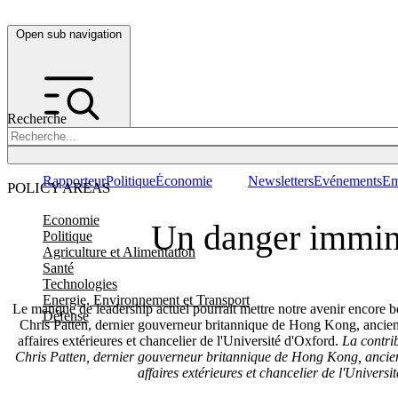
Open sub navigation
Recherche
Rapporteur
Politique
Économie
Newsletters
Evénements
Em
POLICY AREAS
Economie
Un danger immin
Politique
Agriculture et Alimentation
Santé
Technologies
Energie, Environnement et Transport
Le manque de leadership actuel pourrait mettre notre avenir encore 
Défense
Chris Patten, dernier gouverneur britannique de Hong Kong, ancie
affaires extérieures et chancelier de l'Université d'Oxford.
La contri
Chris Patten, dernier gouverneur britannique de Hong Kong, ancie
affaires extérieures et chancelier de l'Universi