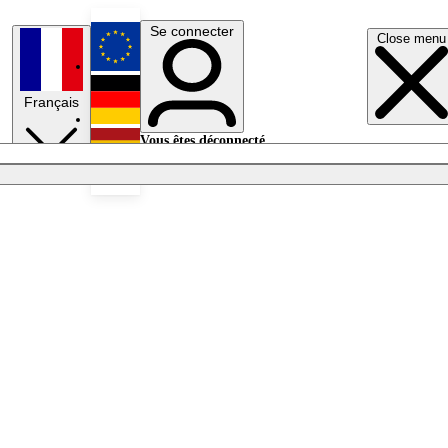
Se connecter
Close menu
English
Français
Deutsch
Vous êtes déconnecté.
Se connecter
Español
Lumières éteintes