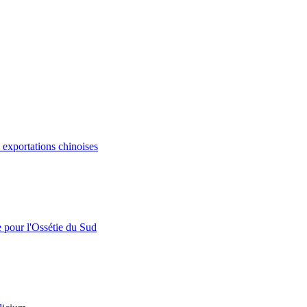
s exportations chinoises
e pour l'Ossétie du Sud