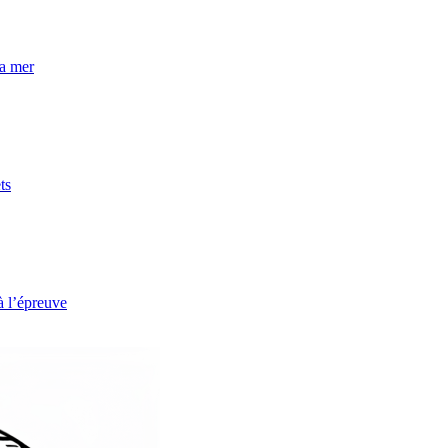
la mer
ts
à l’épreuve