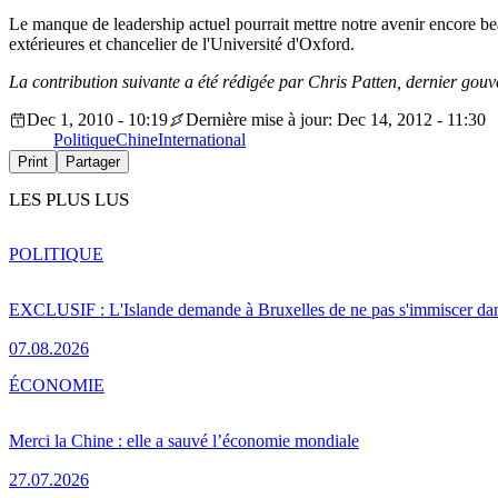
Le manque de leadership actuel pourrait mettre notre avenir encore b
extérieures et chancelier de l'Université d'Oxford.
La contribution suivante a été rédigée par Chris Patten, dernier gou
Dec 1, 2010 - 10:19
Dernière mise à jour: Dec 14, 2012 - 11:30
Politique
Chine
International
Print
Partager
LES PLUS LUS
POLITIQUE
EXCLUSIF : L'Islande demande à Bruxelles de ne pas s'immiscer dan
07.08.2026
ÉCONOMIE
Merci la Chine : elle a sauvé l’économie mondiale
27.07.2026