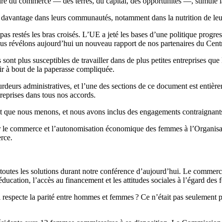
aire du commerce — des terres, du capital, des opportunités —, stimule
 davantage dans leurs communautés, notamment dans la nutrition de leur
s restés les bras croisés. L’UE a jeté les bases d’une politique progres
nous révélons aujourd’hui un nouveau rapport de nos partenaires du Cen
ont plus susceptibles de travailler dans de plus petites entreprises que
ir à bout de la paperasse compliquée.
deurs administratives, et l’une des sections de ce document est entièrem
treprises dans tous nos accords.
 que nous menons, et nous avons inclus des engagements contraignants c
sur le commerce et l’autonomisation économique des femmes à l’Organis
erce.
utes les solutions durant notre conférence d’aujourd’hui. Le commerce 
 l’éducation, l’accès au financement et les attitudes sociales à l’égard d
specte la parité entre hommes et femmes ? Ce n’était pas seulement po