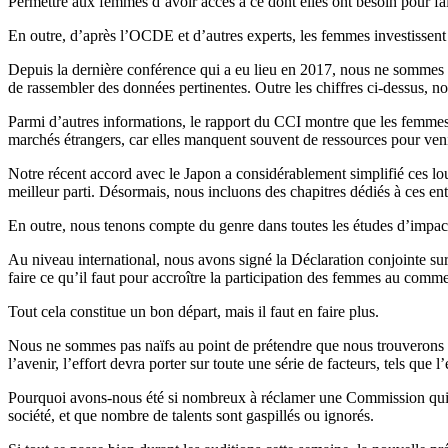
Permettre aux femmes d’avoir accès à ce dont elles ont besoin pour f
En outre, d’après l’OCDE et d’autres experts, les femmes investissent
Depuis la dernière conférence qui a eu lieu en 2017, nous ne sommes pa
de rassembler des données pertinentes. Outre les chiffres ci-dessus, 
Parmi d’autres informations, le rapport du CCI montre que les femmes s
marchés étrangers, car elles manquent souvent de ressources pour ven
Notre récent accord avec le Japon a considérablement simplifié ces lour
meilleur parti. Désormais, nous incluons des chapitres dédiés à ces en
En outre, nous tenons compte du genre dans toutes les études d’impact
Au niveau international, nous avons signé la Déclaration conjointe 
faire ce qu’il faut pour accroître la participation des femmes au comm
Tout cela constitue un bon départ, mais il faut en faire plus.
Nous ne sommes pas naïfs au point de prétendre que nous trouverons to
l’avenir, l’effort devra porter sur toute une série de facteurs, tels que
Pourquoi avons-nous été si nombreux à réclamer une Commission qui re
société, et que nombre de talents sont gaspillés ou ignorés.