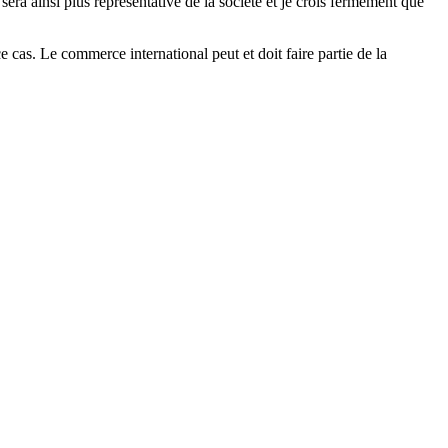
era ainsi plus représentative de la société et je crois fermement que
as. Le commerce international peut et doit faire partie de la