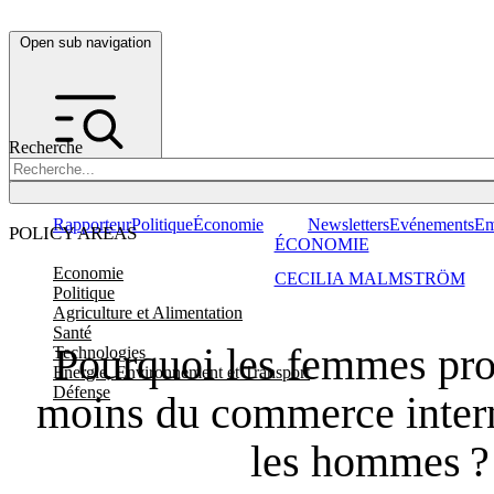
Open sub navigation
Recherche
Rapporteur
Politique
Économie
Newsletters
Evénements
Em
POLICY AREAS
ÉCONOMIE
Economie
CECILIA MALMSTRÖM
Politique
Agriculture et Alimentation
Santé
Pourquoi les femmes prof
Technologies
Energie, Environnement et Transport
Défense
moins du commerce intern
les hommes ?