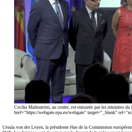
Cecilia Malmström, au centre, est entourée par les ministres du
href="https://webgate.epa.eu/webgate" target="_blank" r
Ursula von der Leyen, la présidente élue de la Commission européenne, 