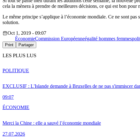
Si tout se passe bien durant les auditions cette semaine, la nouvelle 
cela la mènera à prendre de meilleures décisions, ce qui est bon pour 
Le même principe s’applique à l’économie mondiale. Ce ne sont pas se
solution.
Oct 1, 2019 - 09:07
Économie
Commission Européenne
égalité hommes femmes
pol
Print
Partager
LES PLUS LUS
POLITIQUE
EXCLUSIF : L'Islande demande à Bruxelles de ne pas s'immiscer dan
09:07
ÉCONOMIE
Merci la Chine : elle a sauvé l’économie mondiale
27.07.2026