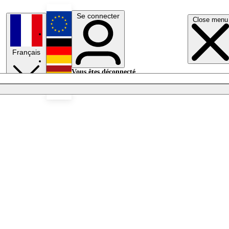
Se connecter
Close menu
English
Français
Deutsch
Vous êtes déconnecté.
Se connecter
Español
Lumières éteintes