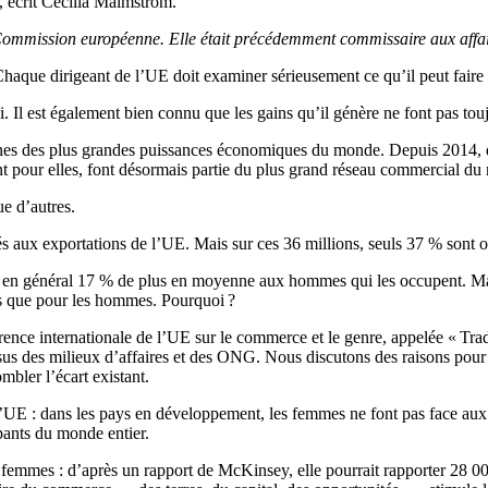
, écrit Cecilia Malmström.
ommission européenne. Elle était précédemment commissaire aux affair
haque dirigeant de l’UE doit examiner sérieusement ce qu’il peut faire 
. Il est également bien connu que les gains qu’il génère ne font pas touj
ines des plus grandes puissances économiques du monde. Depuis 2014, d
nt pour elles, font désormais partie du plus grand réseau commercial du m
e d’autres.
s aux exportations de l’UE. Mais sur ces 36 millions, seuls 37 % sont
nt en général 17 % de plus en moyenne aux hommes qui les occupent. Mais
ns que pour les hommes. Pourquoi ?
rence internationale de l’UE sur le commerce et le genre, appelée « Trad
ssus des milieux d’affaires et des ONG. Nous discutons des raisons pour
bler l’écart existant.
e l’UE : dans les pays en développement, les femmes ne font pas face au
ipants du monde entier.
emmes : d’après un rapport de McKinsey, elle pourrait rapporter 28 000