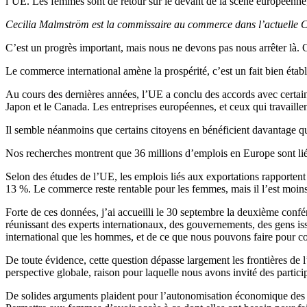
l’UE. Les femmes sont de retour sur le devant de la scène européenne
Cecilia Malmström est la commissaire au commerce dans l’actuelle C
C’est un progrès important, mais nous ne devons pas nous arrêter là. C
Le commerce international amène la prospérité, c’est un fait bien établi
Au cours des dernières années, l’UE a conclu des accords avec certa
Japon et le Canada. Les entreprises européennes, et ceux qui travaille
Il semble néanmoins que certains citoyens en bénéficient davantage qu
Nos recherches montrent que 36 millions d’emplois en Europe sont lié
Selon des études de l’UE, les emplois liés aux exportations rapporte
13 %. Le commerce reste rentable pour les femmes, mais il l’est moi
Forte de ces données, j’ai accueilli le 30 septembre la deuxième confé
réunissant des experts internationaux, des gouvernements, des gens i
international que les hommes, et de ce que nous pouvons faire pour com
De toute évidence, cette question dépasse largement les frontières d
perspective globale, raison pour laquelle nous avons invité des partic
De solides arguments plaident pour l’autonomisation économique des f