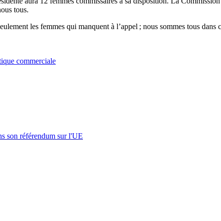
présidente aura 12 femmes commissaires à sa disposition. La Commission s
nous tous.
ulement les femmes qui manquent à l’appel ; nous sommes tous dans ce c
itique commerciale
s son référendum sur l'UE