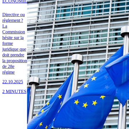
ÉCONOMIE
Directive ou
règlement ?
La
Commission
hésite sur la
forme
juridique que
doit prendre
la proposition
de 28e
régime
22.10.2025
2 MINUTES