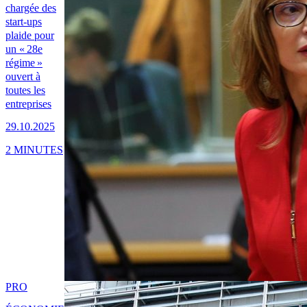
chargée des
start-ups
plaide pour
un « 28e
régime »
ouvert à
toutes les
entreprises
29.10.2025
2 MINUTES
PRO