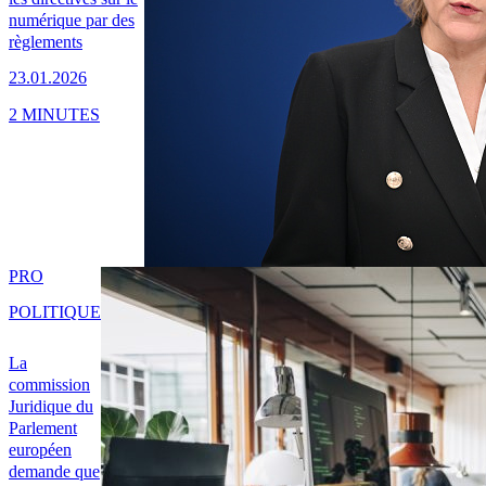
numérique par des
règlements
23.01.2026
2 MINUTES
PRO
POLITIQUE
La
commission
Juridique du
Parlement
européen
demande que