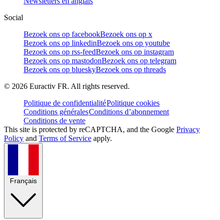
Newsletters en anglais
Social
Bezoek ons op facebook
Bezoek ons op x
Bezoek ons op linkedin
Bezoek ons op youtube
Bezoek ons op rss-feed
Bezoek ons op instagram
Bezoek ons op mastodon
Bezoek ons op telegram
Bezoek ons op bluesky
Bezoek ons op threads
©
2026
Euractiv FR. All rights reserved.
Politique de confidentialité
Politique cookies
Conditions générales
Conditions d’abonnement
Conditions de vente
This site is protected by reCAPTCHA, and the Google
Privacy
Policy
and
Terms of Service
apply.
Français