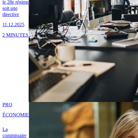
le 28e régime
soit une
directive
11.12.2025
2 MINUTES
PRO
ÉCONOMIE
La
commissaire