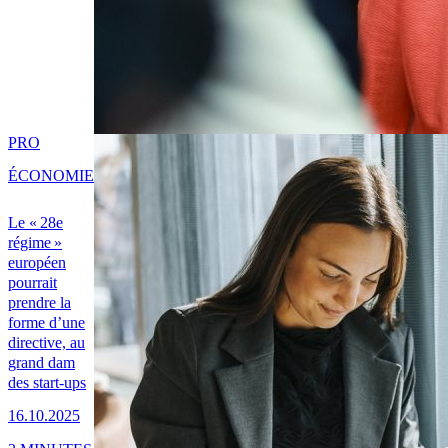
PRO
ÉCONOMIE
Le « 28e
régime »
européen
pourrait
prendre la
forme d’une
directive, au
grand dam
des start-ups
16.10.2025