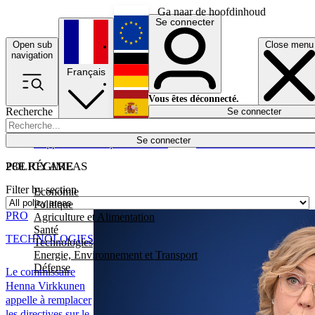
Ga naar de hoofdinhoud
Se connecter
Open sub
Close menu
English
navigation
Français
Deutsch
Vous êtes déconnecté.
Recherche
Se connecter
Español
Lumières éteintes
Se connecter
Rapporteur
Politique
Économie
Newsletters
Evénements
Em
POLICY AREAS
28E RÉGIME
Filter by section
Economie
Politique
PRO
Agriculture et Alimentation
Santé
TECHNOLOGIES
Technologies
Energie, Environnement et Transport
Défense
Le commissaire
Henna Virkkunen
appelle à remplacer
les directives sur le