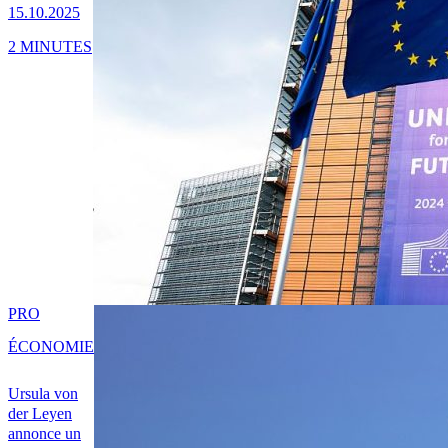
15.10.2025
2 MINUTES
PRO
ÉCONOMIE
Ursula von
der Leyen
annonce un