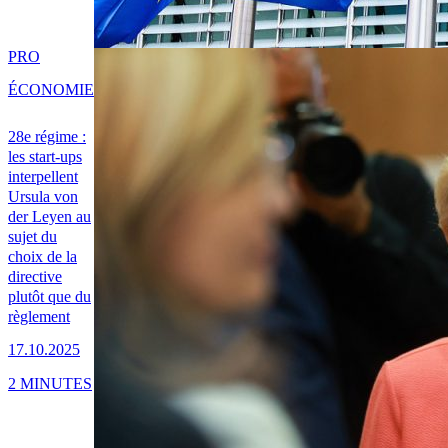
PRO
ÉCONOMIE
28e régime :
les start-ups
interpellent
Ursula von
der Leyen au
sujet du
choix de la
directive
plutôt que du
règlement
17.10.2025
2 MINUTES