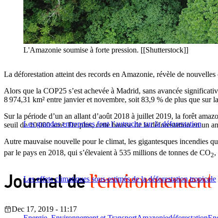
L'Amazonie soumise à forte pression. [[Shutterstock]]
La déforestation atteint des records en Amazonie, révèle de nouvelles d
Alors que la COP25 s’est achevée à Madrid, sans avancée significative,
8 974,31 km² entre janvier et novembre, soit 83,9 % de plus que sur 
Sur la période d’un an allant d’août 2018 à juillet 2019, la forêt am
Les grandes entreprises font l’autruche sur la déforestation
seuil de 10 000 km². De plus, cette hausse de la déforestation en un an 
Autre mauvaise nouvelle pour le climat, les gigantesques incendies qu
par le pays en 2018, qui s’élevaient à 535 millions de tonnes de CO
,
2
Les effets climatiques sous-estimés de la déforestation tropicale
Dec 17, 2019 - 11:17
Energie, Environnement et Transport
Amazonie
déforestation
Ene