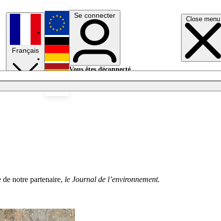
Se connecter
Close menu
English
Français
Deutsch
Vous êtes déconnecté.
Se connecter
Español
Lumières éteintes
e de notre partenaire,
le Journal de l’environnement.