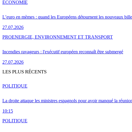
ÉCONOMIE
L’euro en mèmes : quand les Européens détournent les nouveaux bille
27.07.2026
PRO
ENERGIE, ENVIRONNEMENT ET TRANSPORT
Incendies ravageurs : l'exécutif européen reconnaît être submergé
27.07.2026
LES PLUS RÉCENTS
POLITIQUE
La droite attaque les ministres espagnols pour avoir manqué la réunio
10:15
POLITIQUE