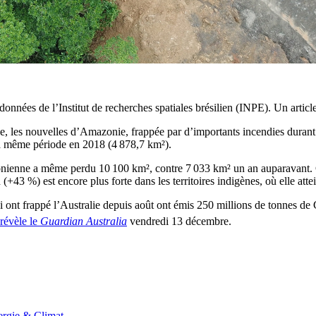
onnées de l’Institut de recherches spatiales brésilien (INPE). Un articl
 les nouvelles d’Amazonie, frappée par d’importants incendies durant l’
la même période en 2018 (4 878,7 km²).
azonienne a même perdu 10 100 km², contre 7 033 km² un an auparavant. C
(+43 %) est encore plus forte dans les territoires indigènes, où elle atte
i ont frappé l’Australie depuis août ont émis 250 millions de tonnes de
révèle le
Guardian Australia
vendredi 13 décembre.
rgie & Climat