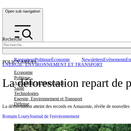
Open sub navigation
Recherche
Rapporteur
Politique
Économie
Newsletters
Evénements
Em
POLICY AREAS
ENERGIE, ENVIRONNEMENT ET TRANSPORT
Economie
Politique
La déforestation repart de 
Agriculture et Alimentation
Santé
Technologies
Energie, Environnement et Transport
Défense
La déforestation atteint des records en Amazonie, révèle de nouvelles d
Romain Loury
Journal de l'environnement