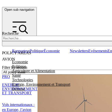
Open sub navigation
Recherche
Rapporteur
Politique
Économie
Newsletters
Evénements
Em
POLICY AREAS
AVION
Economie
Politique
Filter by section
Agriculture et Alimentation
Santé
PRO
Technologies
Energie, Environnement et Transport
ENERGIE,
Défense
ENVIRONNEMENT
ET TRANSPORT
Vols internationaux :
en Europe, l’avion