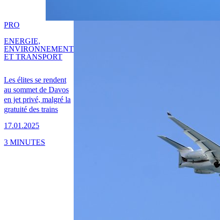
PRO
ENERGIE,
ENVIRONNEMENT
ET TRANSPORT
Les élites se rendent
au sommet de Davos
en jet privé, malgré la
gratuité des trains
17.01.2025
3 MINUTES