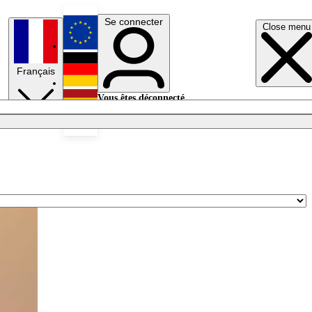
Se connecter
Close menu
English
Français
Deutsch
Vous êtes déconnecté.
Se connecter
Español
Lumières éteintes