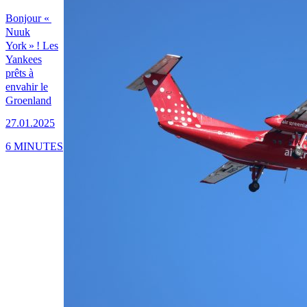
Bonjour «
Nuuk
York » ! Les
Yankees
prêts à
envahir le
Groenland
27.01.2025
6 MINUTES