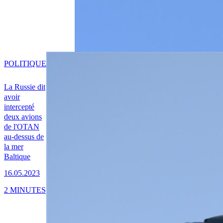
POLITIQUE
La Russie dit
avoir
intercepté
deux avions
de l'OTAN
au-dessus de
la mer
Baltique
16.05.2023
2 MINUTES