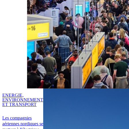
ENERGIE,
ENVIRONNEMENT
ET TRANSPORT
Les compagnies
aériennes nordiques se