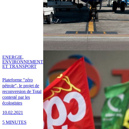
ENERGIE,
ENVIRONNEMENT
ET TRANSPORT
Plateforme "zéro
pétrole", le projet de
reconversion de Total
contesté par les
écologistes
10.02.2021
5 MINUTES