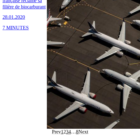
française réclame sa
filière de biocarburant
28.01.2020
7 MINUTES
Prev
1
2
3
4
…
8
Next