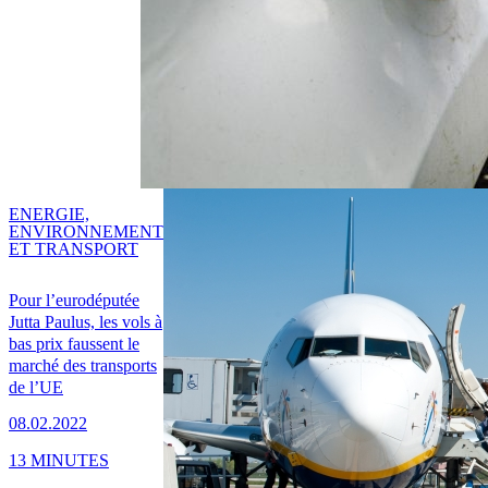
ENERGIE,
ENVIRONNEMENT
ET TRANSPORT
Pour l’eurodéputée
Jutta Paulus, les vols à
bas prix faussent le
marché des transports
de l’UE
08.02.2022
13 MINUTES