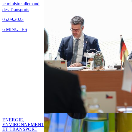
le ministre allemand
des Transports
05.09.2023
6 MINUTES
ENERGIE,
ENVIRONNEMENT
ET TRANSPORT