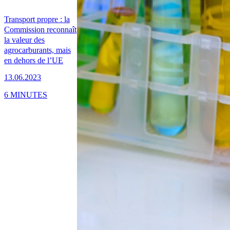
Transport propre : la
Commission reconnaît
la valeur des
agrocarburants, mais
en dehors de l’UE
13.06.2023
6 MINUTES