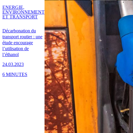
ENERGIE,
ENVIRONNEMENT
ET TRANSPORT
Décarbonation du
transport routier : une
étude encourage
l’utilisation de
l’éthanol
24.03.2023
6 MINUTES