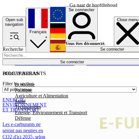
Ga naar de hoofdinhoud
Se connecter
Open sub
Close menu
English
navigation
Français
Deutsch
Vous êtes déconnecté.
Recherche
Se connecter
Español
Lumières éteintes
Se connecter
Rapporteur
Politique
Économie
Newsletters
Evénements
Em
POLICY AREAS
BIOCARBURANTS
Filter by section
Economie
Politique
Agriculture et Alimentation
ENERGIE,
Santé
ENVIRONNEMENT
Technologies
ET TRANSPORT
Energie, Environnement et Transport
Défense
Les e-carburants ne
seront pas neutres en
CO2 d'ici 2035, selon