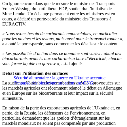
On ignore encore dans quelle mesure le ministre des Transports
Volker Wissing, du parti libéral FDP, soutiendra l’initiative de
Mme Lemke. Un échange permanent entre les ministères est en
cours, a déclaré un porte-parole du ministère des Transports à
EURACTIV.
« Nous avons besoin de carburants renouvelables, en particulier
pour les navires et les avions, mais aussi pour le transport routier »
,
a ajouté le porte-parole, sans commenter les détails sur le contenu.
« Les possibilités d’action dans ce domaine sont vastes : allant des
biocarburants avancés aux carburants à base d’électricité, chacun
sous forme liquide ou gazeuse »
, a-t-il ajouté.
Débat sur l’utilisation des surfaces
Sécurité alimentaire : la guerre en Ukraine accentue
La guerre en Ukraine et les perturbations qu’elle a provoquées sur
l’impasse des biocarburants, selon une ONG
les marchés agricoles ont récemment relancé le débat en Allemagne
et en Europe sur les biocarburants et leur impact sur la sécurité
alimentaire.
En raison de la perte des exportations agricoles de l’Ukraine et, en
partie, de la Russie, les défenseurs de l’environnement, en
particulier, demandent que les goulots d’étranglement sur les
marchés mondiaux ne soient pas compensés par une production