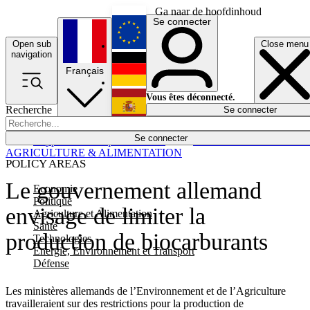
Ga naar de hoofdinhoud
Se connecter
Open sub
Close menu
English
navigation
Français
Deutsch
Vous êtes déconnecté.
Recherche
Se connecter
Español
Lumières éteintes
Se connecter
Rapporteur
Politique
Économie
Newsletters
Evénements
Em
AGRICULTURE & ALIMENTATION
POLICY AREAS
Le gouvernement allemand
Economie
Politique
envisage de limiter la
Agriculture et Alimentation
Santé
production de biocarburants
Technologies
Energie, Environnement et Transport
Défense
Les ministères allemands de l’Environnement et de l’Agriculture
travailleraient sur des restrictions pour la production de