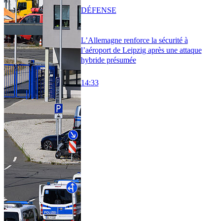
DÉFENSE
L’Allemagne renforce la sécurité à
l’aéroport de Leipzig après une attaque
hybride présumée
14:33