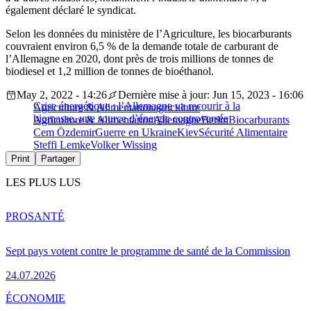
également déclaré le syndicat.
Selon les données du ministère de l’Agriculture, les biocarburants
couvraient environ 6,5 % de la demande totale de carburant de
l’Allemagne en 2020, dont près de trois millions de tonnes de
biodiesel et 1,2 million de tonnes de bioéthanol.
May 2, 2022 - 14:26
Dernière mise à jour: Jun 15, 2023 - 16:06
Crise énergétique : l’Allemagne va recourir à la
Agriculture & Alimentation
agriculture
biomasse, une source d’énergie controversée
Agriculture & Alimentation
Allemagne
Berlin
Biocarburants
Cem Özdemir
Guerre en Ukraine
Kiev
Sécurité Alimentaire
Steffi Lemke
Volker Wissing
Print
Partager
LES PLUS LUS
PRO
SANTÉ
Sept pays votent contre le programme de santé de la Commission
24.07.2026
ÉCONOMIE