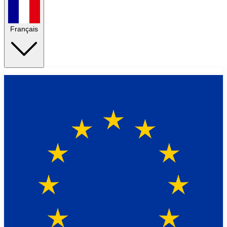
Français