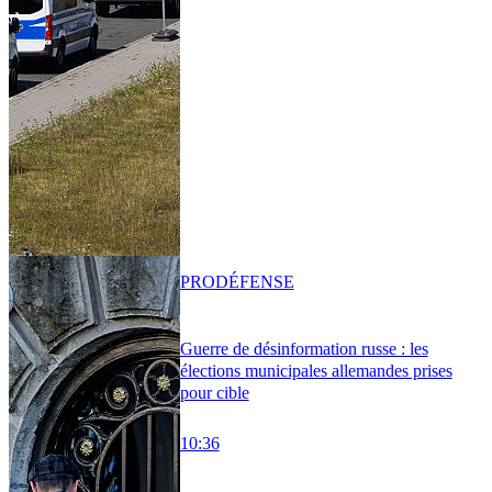
PRO
DÉFENSE
Guerre de désinformation russe : les
élections municipales allemandes prises
pour cible
10:36