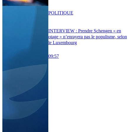
POLITIQUE
INTERVIEW : Prendre Schengen « en
otage » n’enrayera pas le populisme, selon
le Luxembourg
09:57