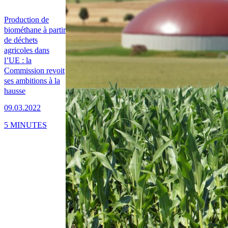
Production de
biométhane à partir
de déchets
agricoles dans
l’UE : la
Commission revoit
ses ambitions à la
hausse
09.03.2022
5 MINUTES