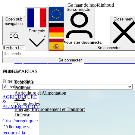
Ga naar de hoofdinhoud
Se connecter
Open sub
Close menu
English
navigation
Français
Deutsch
Vous êtes déconnecté.
Recherche
Se connecter
Español
Lumières éteintes
Se connecter
Rapporteur
Politique
Économie
Newsletters
Evénements
Em
POLICY AREAS
BIOGAZ
Filter by section
Economie
Politique
Agriculture et Alimentation
AGRICULTURE
Santé
&
Technologies
ALIMENTATION
Energie, Environnement et Transport
Défense
Crise énergétique :
l’Allemagne va
recourir à la