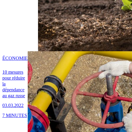
ÉCONOMIE
10 mesures
pour réduire
la
dépendance
au gaz russe
03.03.2022
7 MINUTES