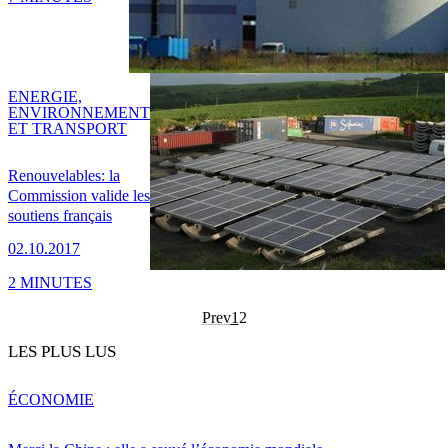
ENERGIE,
ENVIRONNEMENT
ET TRANSPORT
Renouvelables: la
Commission valide les
soutiens français
02.10.2017
2 MINUTES
Prev
1
2
LES PLUS LUS
ÉCONOMIE