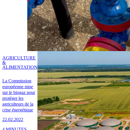
AGRICULTURE
&
ALIMENTATION
La Commission
européenne mise
sur le biogaz pour
protéger les
agriculteurs de la
crise énergétique
22.02.2022
4 MINUTES