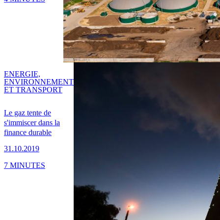
ENERGIE,
ENVIRONNEMENT
ET TRANSPORT
Le gaz tente de
s'immiscer dans la
finance durable
31.10.2019
7 MINUTES