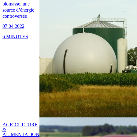
biomasse, une
source d’énergie
controversée
07.04.2022
6 MINUTES
AGRICULTURE
&
ALIMENTATION