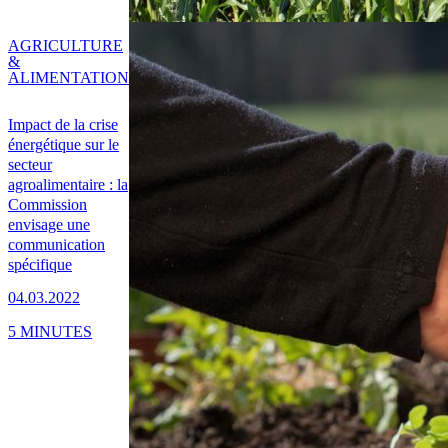
AGRICULTURE
&
ALIMENTATION
Impact de la crise
énergétique sur le
secteur
agroalimentaire : la
Commission
envisage une
communication
spécifique
04.03.2022
5 MINUTES