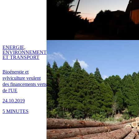
ENERGIE,
ENVIRONNEMENT
ET TRANSPORT
Bioénergie et
sylviculture veulent
des financements verts
de l'UE
24.10.2019
5 MINUTES