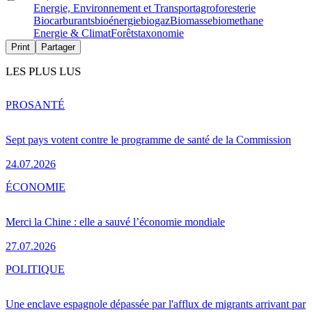
Energie, Environnement et Transport
agroforesterie
Biocarburants
bioénergie
biogaz
Biomasse
biomethane
Energie & Climat
Forêts
taxonomie
Print
Partager
LES PLUS LUS
PRO
SANTÉ
Sept pays votent contre le programme de santé de la Commission
24.07.2026
ÉCONOMIE
Merci la Chine : elle a sauvé l’économie mondiale
27.07.2026
POLITIQUE
Une enclave espagnole dépassée par l'afflux de migrants arrivant par