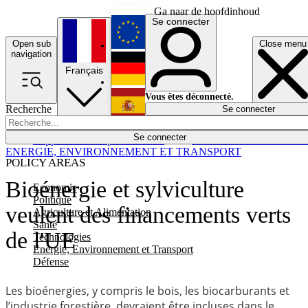
Ga naar de hoofdinhoud
Se connecter
Open sub
Close menu
English
navigation
Français
Deutsch
Vous êtes déconnecté.
Recherche
Se connecter
Español
Lumières éteintes
Se connecter
Rapporteur
Politique
Économie
Newsletters
Evénements
Em
ENERGIE, ENVIRONNEMENT ET TRANSPORT
POLICY AREAS
Bioénergie et sylviculture
Economie
Politique
veulent des financements verts
Agriculture et Alimentation
Santé
de l'UE
Technologies
Energie, Environnement et Transport
Défense
Les bioénergies, y compris le bois, les biocarburants et
l’industrie forestière, devraient être incluses dans le