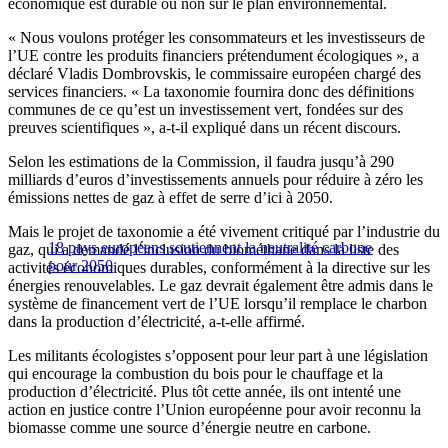
économique est durable ou non sur le plan environnemental.
« Nous voulons protéger les consommateurs et les investisseurs de
l’UE contre les produits financiers prétendument écologiques », a
déclaré Vladis Dombrovskis, le commissaire européen chargé des
services financiers. « La taxonomie fournira donc des définitions
communes de ce qu’est un investissement vert, fondées sur des
preuves scientifiques », a-t-il expliqué dans un récent discours.
Selon les estimations de la Commission, il faudra jusqu’à 290
milliards d’euros d’investissements annuels pour réduire à zéro les
émissions nettes de gaz à effet de serre d’ici à 2050.
Mais le projet de taxonomie a été vivement critiqué par l’industrie du
18 pays européens soutiennent la neutralité carbone
gaz, qui a demandé l’inclusion du biométhane dans la liste des
pour 2050
activités économiques durables, conformément à la directive sur les
énergies renouvelables. Le gaz devrait également être admis dans le
système de financement vert de l’UE lorsqu’il remplace le charbon
dans la production d’électricité, a-t-elle affirmé.
Les militants écologistes s’opposent pour leur part à une législation
qui encourage la combustion du bois pour le chauffage et la
production d’électricité. Plus tôt cette année, ils ont intenté une
action en justice contre l’Union européenne pour avoir reconnu la
biomasse comme une source d’énergie neutre en carbone.