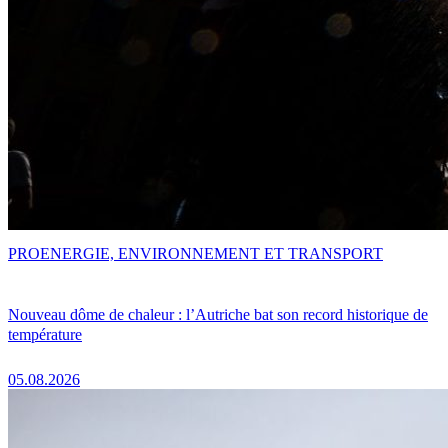
PRO
ENERGIE, ENVIRONNEMENT ET TRANSPORT
Nouveau dôme de chaleur : l’Autriche bat son record historique de
température
05.08.2026