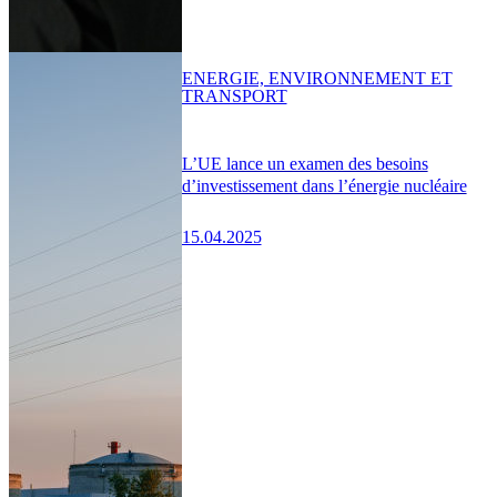
ENERGIE, ENVIRONNEMENT ET
TRANSPORT
L’UE lance un examen des besoins
d’investissement dans l’énergie nucléaire
15.04.2025