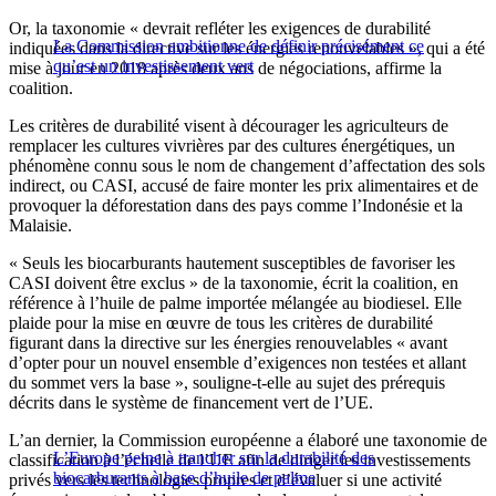
Or, la taxonomie « devrait refléter les exigences de durabilité
La Commission ambitionne de définir précisément ce
indiquées dans la directive sur les énergies renouvelables », qui a été
qu’est un investissement vert
mise à jour en 2018 après deux ans de négociations, affirme la
coalition.
Les critères de durabilité visent à décourager les agriculteurs de
remplacer les cultures vivrières par des cultures énergétiques, un
phénomène connu sous le nom de changement d’affectation des sols
indirect, ou CASI, accusé de faire monter les prix alimentaires et de
provoquer la déforestation dans des pays comme l’Indonésie et la
Malaisie.
« Seuls les biocarburants hautement susceptibles de favoriser les
CASI doivent être exclus » de la taxonomie, écrit la coalition, en
référence à l’huile de palme importée mélangée au biodiesel. Elle
plaide pour la mise en œuvre de tous les critères de durabilité
figurant dans la directive sur les énergies renouvelables « avant
d’opter pour un nouvel ensemble d’exigences non testées et allant
du sommet vers la base », souligne-t-elle au sujet des prérequis
décrits dans le système de financement vert de l’UE.
L’an dernier, la Commission européenne a élaboré une taxonomie de
L’Europe peine à trancher sur la durabilité des
classification à l’échelle de l’UE afin de diriger les investissements
biocarburants à base d’huile de palme
privés vers les technologies propres et d’évaluer si une activité