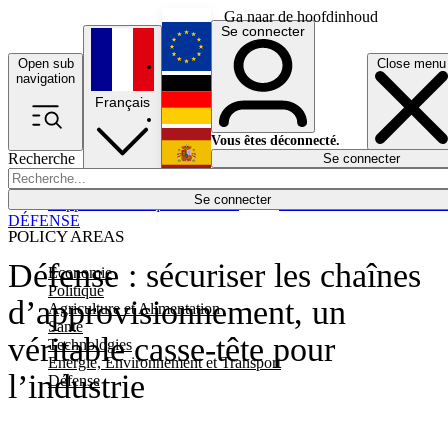
Ga naar de hoofdinhoud
Se connecter
Open sub
Close menu
English
navigation
Français
Deutsch
Vous êtes déconnecté.
Recherche
Se connecter
Español
Lumières éteintes
Se connecter
Rapporteur
Politique
Économie
Newsletters
Evénements
Em
DÉFENSE
POLICY AREAS
Défense : sécuriser les chaînes
Economie
Politique
d’approvisionnement, un
Agriculture et Alimentation
Santé
véritable casse-tête pour
Technologies
Energie, Environnement et Transport
l’industrie
Défense