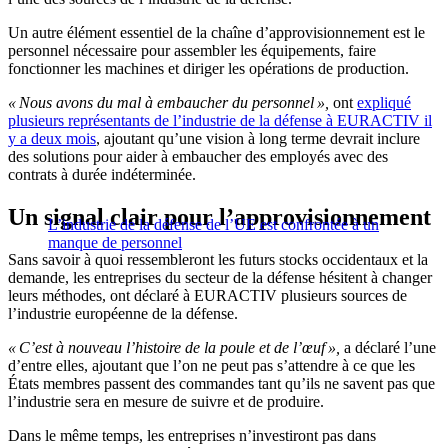
Un autre élément essentiel de la chaîne d’approvisionnement est le
personnel nécessaire pour assembler les équipements, faire
fonctionner les machines et diriger les opérations de production.
« Nous avons du mal à embaucher du personnel »,
ont
expliqué
plusieurs représentants de l’industrie de la défense à EURACTIV il
y a deux mois
, ajoutant qu’une vision à long terme devrait inclure
des solutions pour aider à embaucher des employés avec des
contrats à durée indéterminée.
Un signal clair pour l’approvisionnement
L’industrie de la défense de l’UE est confrontée à un
manque de personnel
Sans savoir à quoi ressembleront les futurs stocks occidentaux et la
demande, les entreprises du secteur de la défense hésitent à changer
leurs méthodes, ont déclaré à EURACTIV plusieurs sources de
l’industrie européenne de la défense.
« C’est à nouveau l’histoire de la poule et de l’œuf »,
a déclaré l’une
d’entre elles, ajoutant que l’on ne peut pas s’attendre à ce que les
États membres passent des commandes tant qu’ils ne savent pas que
l’industrie sera en mesure de suivre et de produire.
Dans le même temps, les entreprises n’investiront pas dans