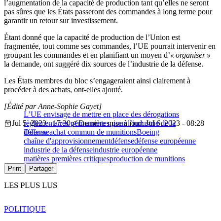
l’augmentation de la capacité de production tant qu’elles ne seront
pas sûres que les États passeront des commandes à long terme pour
garantir un retour sur investissement.
Étant donné que la capacité de production de l’Union est
fragmentée, tout comme ses commandes, l’UE pourrait intervenir en
groupant les commandes et en planifiant un moyen d’
« organiser »
la demande, ont suggéré dix sources de l’industrie de la défense.
Les États membres du bloc s’engageraient ainsi clairement à
procéder à des achats, ont-elles ajouté.
[Édité par Anne-Sophie Gayet]
L’UE envisage de mettre en place des dérogations
Jul 5, 2023 - 17:30
règlementaires permanentes pour l’industrie de la
Dernière mise à jour: Jul 6, 2023 - 08:28
défense
Défense
achat commun de munitions
Boeing
chaîne d'approvisionnement
défense
défense européenne
industrie de la défense
industrie européenne
matières premières critiques
production de munitions
Print
Partager
LES PLUS LUS
POLITIQUE