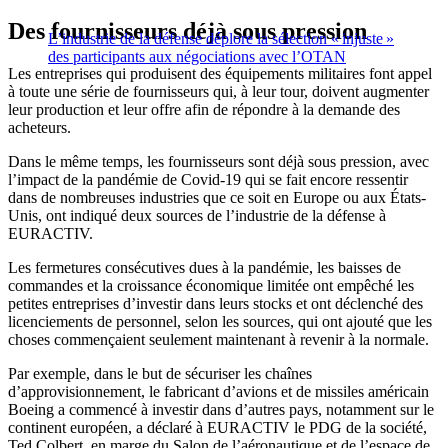
Des fournisseurs déjà sous pression
L’industrie de la défense déplore la sélection « injuste »
des participants aux négociations avec l’OTAN
Les entreprises qui produisent des équipements militaires font appel
à toute une série de fournisseurs qui, à leur tour, doivent augmenter
leur production et leur offre afin de répondre à la demande des
acheteurs.
Dans le même temps, les fournisseurs sont déjà sous pression, avec
l’impact de la pandémie de Covid-19 qui se fait encore ressentir
dans de nombreuses industries que ce soit en Europe ou aux États-
Unis, ont indiqué deux sources de l’industrie de la défense à
EURACTIV.
Les fermetures consécutives dues à la pandémie, les baisses de
commandes et la croissance économique limitée ont empêché les
petites entreprises d’investir dans leurs stocks et ont déclenché des
licenciements de personnel, selon les sources, qui ont ajouté que les
choses commençaient seulement maintenant à revenir à la normale.
Par exemple, dans le but de sécuriser les chaînes
d’approvisionnement, le fabricant d’avions et de missiles américain
Boeing a commencé à investir dans d’autres pays, notamment sur le
continent européen, a déclaré à EURACTIV le PDG de la société,
Ted Colbert, en marge du Salon de l’aéronautique et de l’espace de