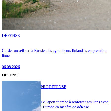
DÉFENSE
Garder un œil sur la Russie : les agriculteurs finlandais en première
ligne
06.08.2026
DÉFENSE
PRO
DÉFENSE
Le Japon cherche à renforcer ses liens avec
l’Europe en matière de défense