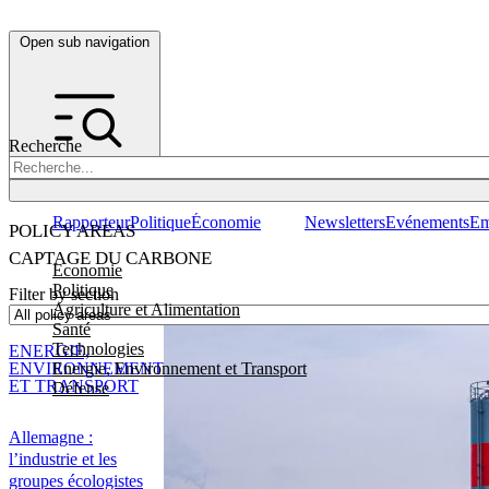
Open sub navigation
Recherche
Rapporteur
Politique
Économie
Newsletters
Evénements
Em
POLICY AREAS
CAPTAGE DU CARBONE
Economie
Politique
Filter by section
Agriculture et Alimentation
Santé
Technologies
ENERGIE,
Energie, Environnement et Transport
ENVIRONNEMENT
ET TRANSPORT
Défense
Allemagne :
l’industrie et les
groupes écologistes