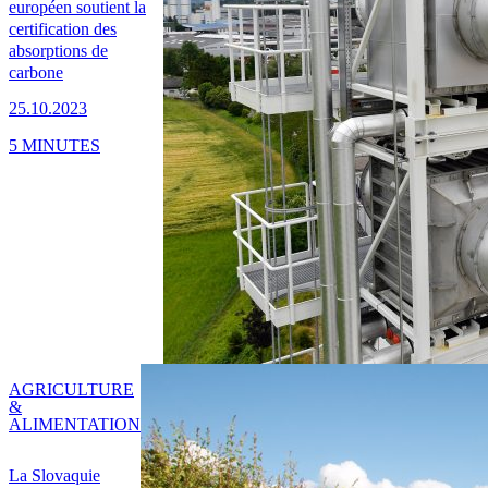
européen soutient la
certification des
absorptions de
carbone
25.10.2023
5 MINUTES
AGRICULTURE
&
ALIMENTATION
La Slovaquie