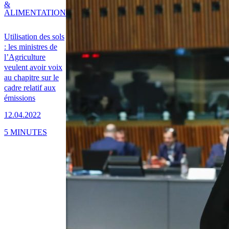
&
ALIMENTATION
Utilisation des sols
: les ministres de
l’Agriculture
veulent avoir voix
au chapitre sur le
cadre relatif aux
émissions
12.04.2022
5 MINUTES