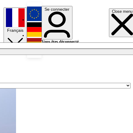
Se connecter
Close menu
English
Français
Deutsch
Vous êtes déconnecté.
Se connecter
Español
Lumières éteintes