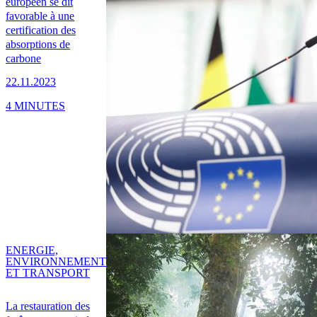
européen se dit
favorable à une
certification des
absorptions de
carbone
22.11.2023
4 MINUTES
ENERGIE,
ENVIRONNEMENT
ET TRANSPORT
La restauration des