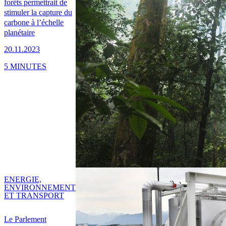
forêts permettrait de
stimuler la capture du
carbone à l’échelle
planétaire
20.11.2023
5 MINUTES
ENERGIE,
ENVIRONNEMENT
ET TRANSPORT
Le Parlement