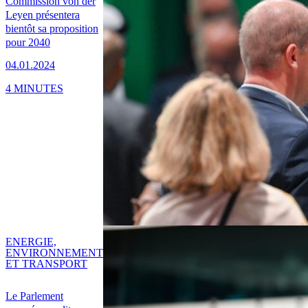
Commission von der
Leyen présentera
bientôt sa proposition
pour 2040
04.01.2024
4 MINUTES
ENERGIE,
ENVIRONNEMENT
ET TRANSPORT
Le Parlement