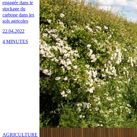
engagée dans le
stockage du
carbone dans les
sols agricoles
22.04.2022
4 MINUTES
AGRICULTURE