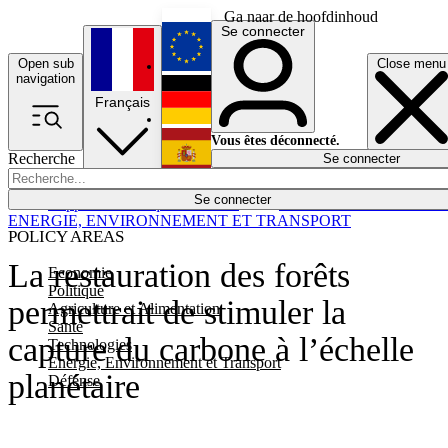
Ga naar de hoofdinhoud
Se connecter
Open sub
Close menu
English
navigation
Français
Deutsch
Vous êtes déconnecté.
Recherche
Se connecter
Español
Lumières éteintes
Se connecter
Rapporteur
Politique
Économie
Newsletters
Evénements
Em
ENERGIE, ENVIRONNEMENT ET TRANSPORT
POLICY AREAS
La restauration des forêts
Economie
Politique
permettrait de stimuler la
Agriculture et Alimentation
Santé
capture du carbone à l’échelle
Technologies
Energie, Environnement et Transport
planétaire
Défense