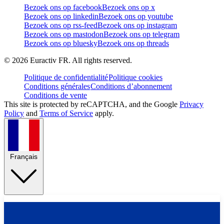
Bezoek ons op facebook
Bezoek ons op x
Bezoek ons op linkedin
Bezoek ons op youtube
Bezoek ons op rss-feed
Bezoek ons op instagram
Bezoek ons op mastodon
Bezoek ons op telegram
Bezoek ons op bluesky
Bezoek ons op threads
©
2026
Euractiv FR. All rights reserved.
Politique de confidentialité
Politique cookies
Conditions générales
Conditions d’abonnement
Conditions de vente
This site is protected by reCAPTCHA, and the Google
Privacy
Policy
and
Terms of Service
apply.
Français