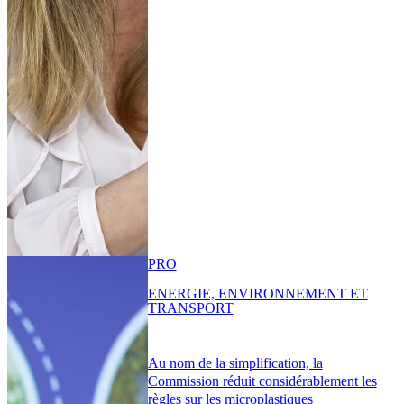
PRO
ENERGIE, ENVIRONNEMENT ET
TRANSPORT
Au nom de la simplification, la
Commission réduit considérablement les
règles sur les microplastiques