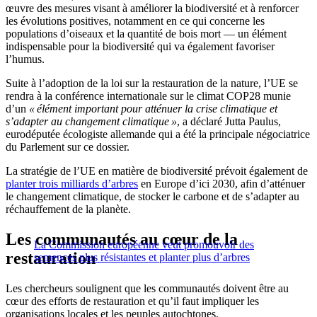
œuvre des mesures visant à améliorer la biodiversité et à renforcer
les évolutions positives, notamment en ce qui concerne les
populations d’oiseaux et la quantité de bois mort — un élément
indispensable pour la biodiversité qui va également favoriser
l’humus.
Suite à l’adoption de la loi sur la restauration de la nature, l’UE se
rendra à la conférence internationale sur le climat COP28 munie
d’un
« élément important pour atténuer la crise climatique et
s’adapter au changement climatique »
, a déclaré Jutta Paulus,
eurodéputée écologiste allemande qui a été la principale négociatrice
du Parlement sur ce dossier.
La stratégie de l’UE en matière de biodiversité prévoit également de
planter trois milliards d’arbres
en Europe d’ici 2030, afin d’atténuer
le changement climatique, de stocker le carbone et de s’adapter au
réchauffement de la planète.
Les communautés au cœur de la
La Commission européenne veut promouvoir des
restauration
semences plus résistantes et planter plus d’arbres
Les chercheurs soulignent que les communautés doivent être au
cœur des efforts de restauration et qu’il faut impliquer les
organisations locales et les peuples autochtones.