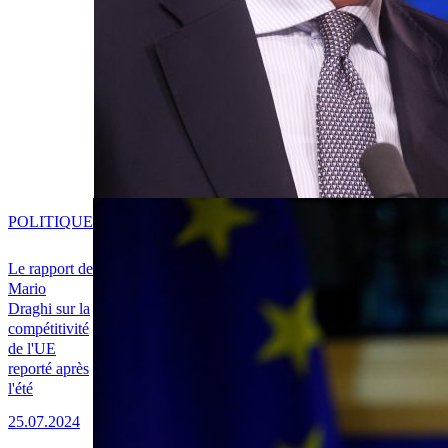
POLITIQUE
Le rapport de
Mario
Draghi sur la
compétitivité
de l'UE
reporté après
l'été
25.07.2024