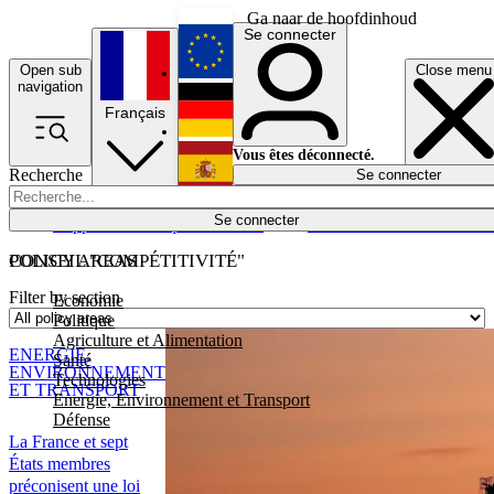
Ga naar de hoofdinhoud
Se connecter
Open sub
Close menu
English
navigation
Français
Deutsch
Vous êtes déconnecté.
Recherche
Se connecter
Español
Lumières éteintes
Se connecter
Rapporteur
Politique
Économie
Newsletters
Evénements
Em
POLICY AREAS
CONSEIL "COMPÉTITIVITÉ"
Filter by section
Economie
Politique
Agriculture et Alimentation
ENERGIE,
Santé
ENVIRONNEMENT
Technologies
ET TRANSPORT
Energie, Environnement et Transport
Défense
La France et sept
États membres
préconisent une loi