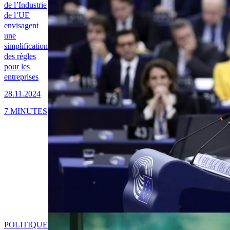
de l’Industrie
de l’UE
envisagent
une
simplification
des règles
pour les
entreprises
28.11.2024
7 MINUTES
POLITIQUE