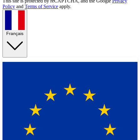
This site is protected by reCAPTCHA, and the Google
Privacy
Policy
and
Terms of Service
apply.
Français