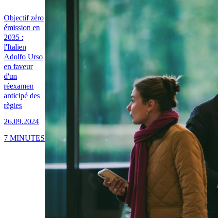
Objectif zéro
émission en
2035 :
l'Italien
Adolfo Urso
en faveur
d'un
réexamen
anticipé des
règles
26.09.2024
7 MINUTES