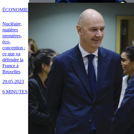
ÉCONOMIE
Nucléaire,
matières
premières,
éco-
conception :
ce que va
défendre la
France à
Bruxelles
20.05.2023
6 MINUTES