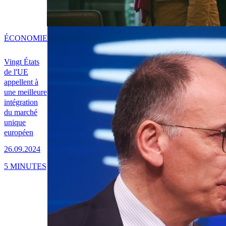
ÉCONOMIE
Vingt États
de l'UE
appellent à
une meilleure
intégration
du marché
unique
européen
26.09.2024
5 MINUTES