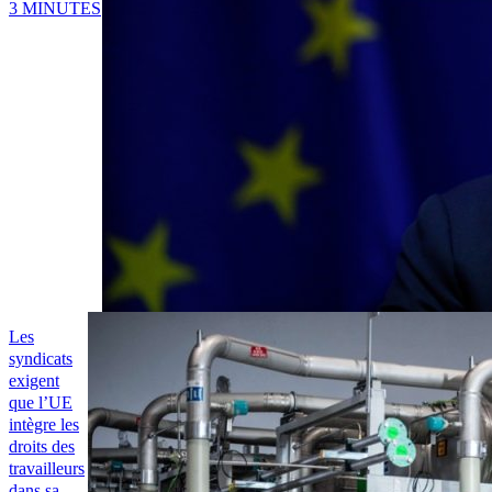
3 MINUTES
Les
syndicats
exigent
que l’UE
intègre les
droits des
travailleurs
dans sa