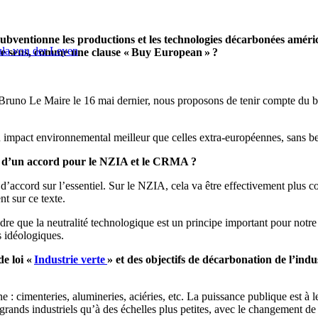
ubventionne les productions et les technologies décarbonées améri
rsula von der Leyen
n ce sens, comme une clause « Buy European » ?
c Bruno Le Maire le 16 mai dernier, nous proposons de tenir compte du bi
 un impact environnemental meilleur que celles extra-européennes, sans 
ion d’un accord pour le NZIA et le CRMA ?
accord sur l’essentiel. Sur le NZIA, cela va être effectivement plus c
nt sur ce texte.
endre que la neutralité technologique est un principe important pour notr
s idéologiques.
de loi «
Industrie verte
» et des objectifs de décarbonation de l’indu
ne : cimenteries, alumineries, aciéries, etc. La puissance publique est à
 grands industriels qu’à des échelles plus petites, avec le changement 