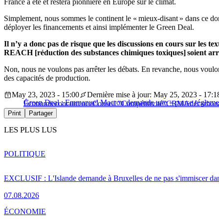
France a été et restera pionnière en Europe sur le climat.
Simplement, nous sommes le continent le « mieux-disant » dans ce dom
déployer les financements et ainsi implémenter le Green Deal.
Il n’y a donc pas de risque que les discussions en cours sur les 
REACH [réduction des substances chimiques toxiques] soient arr
Non, nous ne voulons pas arrêter les débats. En revanche, nous voulons
des capacités de production.
May 23, 2023 - 15:00
Dernière mise à jour: May 25, 2023 - 17:1
Green Deal : Emmanuel Macron demande une « pause réglementa
Économie
concurrence
Conseil "Compétitivité"
CRMA
décarbon
Print
Partager
LES PLUS LUS
POLITIQUE
EXCLUSIF : L'Islande demande à Bruxelles de ne pas s'immiscer dan
07.08.2026
ÉCONOMIE