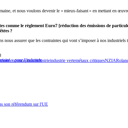
aine, et nous voulons devenir le « mieux-faisant » en mettant en œuvre
textes comme le règlement Euro7 [réduction des émissions de particu
êtées ?
 nous assurer que les contraintes qui vont s’imposer à nos industriels 
8
ire » pour l’industrie
ation
écoconception
Industrie
industrie verte
métaux critiques
NZIA
Rolan
s son référendum sur l'UE