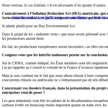
Nous verrons, le cas échéant, s’il est nécessaire d’en ajouter d’autres.
Contrairement à l’Inflation Reduction Act (IRA) américain, qui s
Industrie verte : le nucléaire n’est « pas stratégique », selon U
Seriez-vous favorable à ce qu’il comporte une clause qui irait e
Je plaide plutôt pour un Buy Environmental Act.
Dans le projet de loi « industrie verte » que nous avons présenté ave
les producteurs auront droit.
De fait, les productions européennes seront favorisées, car elles ont
Craignez-vous que les intérêts nationaux pèsent sur la conclus
Sur le CRMA, comme indiqué, les États membres sont très largement d’
j’ai pu rappeler au Conseil la volonté de la France d’avancer rapideme
Mais je suis confiant sur le fait que nous allons réussir à faire compr
concurrents chinois ou américains ne s’embarrassent pas de tels débat
Concernant vos dossiers français, dans la présentation du projet 
entreprises vont-ils peser ?
Les gros industriels vont être les pilotes de la décarbonation européen
carbone évitée est beaucoup moins important quand on traite avec les