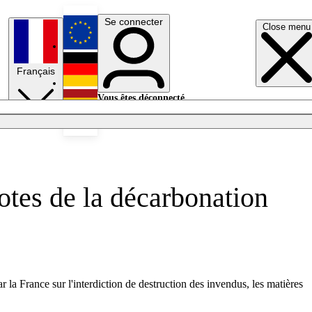
Se connecter
Close menu
English
Français
Deutsch
Vous êtes déconnecté.
Se connecter
Español
Lumières éteintes
lotes de la décarbonation
r la France sur l'interdiction de destruction des invendus, les matières