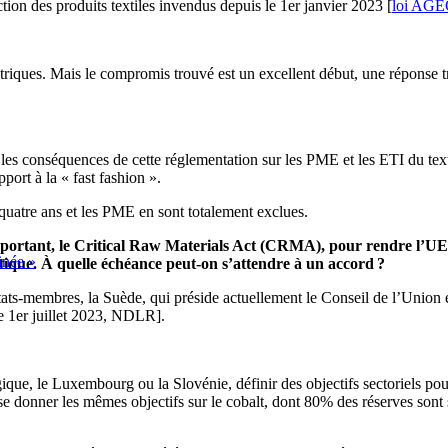
ction des produits textiles invendus depuis le 1er
janvier 2023 [
loi AGE
triques. Mais le compromis trouvé est un excellent début, une réponse trè
 les conséquences de cette réglementation sur les PME et les ETI du text
ort à la « fast fashion ».
 quatre ans et les PME en sont totalement exclues.
portant, le Critical Raw Materials Act (CRMA), pour rendre l’UE 
inée »
étique. À quelle échéance peut-on s’attendre à un accord ?
tats-membres, la Suède, qui préside actuellement le Conseil de l’Union e
le 1er juillet 2023, NDLR].
ue, le Luxembourg ou la Slovénie, définir des objectifs sectoriels pour 
 se donner les mêmes objectifs sur le cobalt, dont 80% des réserves sont 