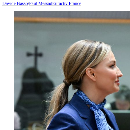
Davide Basso
/
Paul Messad
Euractiv France