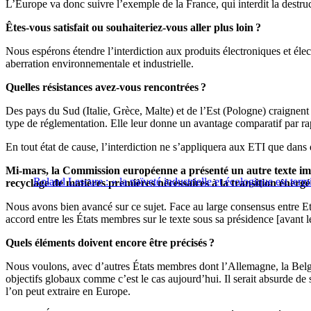
L’Europe va donc suivre l’exemple de la France, qui interdit la destru
Êtes-vous satisfait ou souhaiteriez-vous aller plus loin ?
Nous espérons étendre l’interdiction aux produits électroniques et élec
aberration environnementale et industrielle.
Quelles résistances avez-vous rencontrées ?
Des pays du Sud (Italie, Grèce, Malte) et de l’Est (Pologne) craignent
type de réglementation. Elle leur donne un avantage comparatif par rapp
En tout état de cause, l’interdiction ne s’appliquera aux ETI que dans
Mi-mars, la Commission européenne a présenté un autre texte im
Roland Lescure : « la naïveté industrielle et écologique est term
recyclage de matières premières nécessaires à la transition énerg
Nous avons bien avancé sur ce sujet.
Face au large consensus
entre E
accord entre les États membres sur le texte sous sa présidence [avant 
Quels éléments doivent encore être précisés ?
Nous voulons, avec d’autres États membres dont l’Allemagne, la Belgiq
objectifs globaux comme c’est le cas aujourd’hui. Il serait absurde de
l’on peut extraire en Europe.