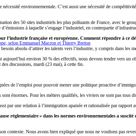
e nécessité environnementale. C’est aussi une nécessité de compétitivité.
ation des 50 sites industriels les plus polluants de France, avec le grou
e d’émissions à laquelle s’engage l’industriel,
en contrepartie d’infrastr
our l’industrie française et européenne. Comment répondre à ce dé
Europe, selon Emmanuel Macron et Thierry Breton
besoin absolu d’attirer les talents vers l’industrie, y compris dans les 
nt aujourd’hui environ 30 % des effectifs, nous devons tendre vers un ob
 des discussions, mardi (23 mai), à cette fin.
ignées de l’emploi pour pouvoir mener une politique proactive d’immig
 sont énormes. Pour les métiers qualifiés, les viviers ne sont pas tous 
aussi par une relation à l’immigration apaisée et rationalisée par rappor
pause réglementaire » dans les normes environnementales a suscité
 son contexte
. Nous avons bien expliqué que nous ne voulions pas reven