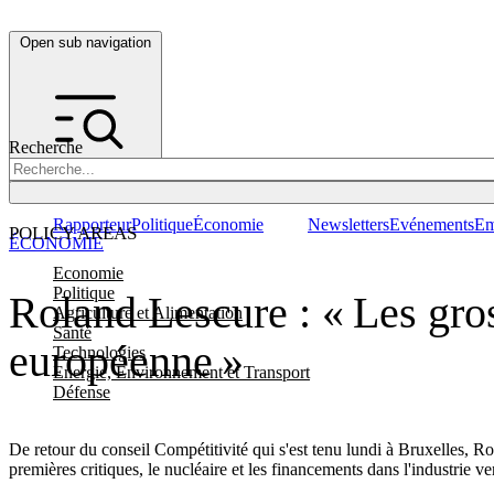
Open sub navigation
Recherche
Rapporteur
Politique
Économie
Newsletters
Evénements
Em
POLICY AREAS
ÉCONOMIE
Economie
Politique
Roland Lescure : « Les gros
Agriculture et Alimentation
Santé
européenne »
Technologies
Energie, Environnement et Transport
Défense
De retour du conseil Compétitivité qui s'est tenu lundi à Bruxelles, Rol
premières critiques, le nucléaire et les financements dans l'industrie v