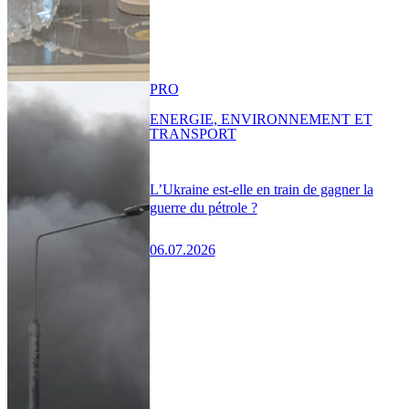
PRO
ENERGIE, ENVIRONNEMENT ET
TRANSPORT
L’Ukraine est-elle en train de gagner la
guerre du pétrole ?
06.07.2026