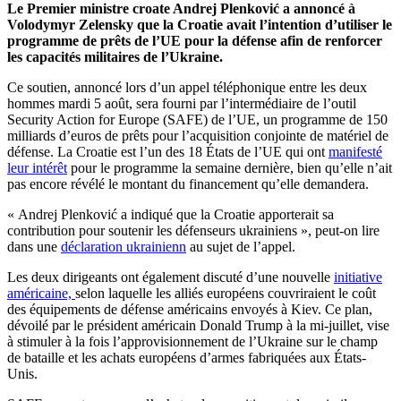
Le Premier ministre croate Andrej Plenković a annoncé à
Volodymyr Zelensky que la Croatie avait l’intention d’utiliser le
programme de prêts de l’UE pour la défense afin de renforcer
les capacités militaires de l’Ukraine.
Ce soutien, annoncé lors d’un appel téléphonique entre les deux
hommes mardi 5 août, sera fourni par l’intermédiaire de l’outil
Security Action for Europe (SAFE) de l’UE, un programme de 150
milliards d’euros de prêts pour l’acquisition conjointe de matériel de
défense. La Croatie est l’un des 18 États de l’UE qui ont
manifesté
leur intérêt
pour le programme la semaine dernière, bien qu’elle n’ait
pas encore révélé le montant du financement qu’elle demandera.
«
Andrej Plenković a indiqué que la Croatie apporterait sa
contribution pour soutenir les défenseurs ukrainiens », peut-on lire
dans une
déclaration ukrainienn
au sujet de l’appel.
Les deux dirigeants ont également discuté d’une
nouvelle
initiative
américaine,
selon laquelle
les alliés européens couvriraient le coût
des
équipements de défense
américains
envoyés à Kiev. Ce plan,
dévoilé par le président américain Donald Trump à la mi-juillet, vise
à stimuler à la fois l’approvisionnement de l’Ukraine sur le champ
de bataille et les achats européens d’armes fabriquées aux États-
Unis.