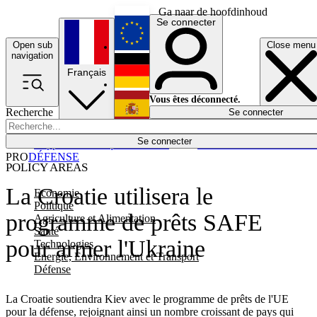
Ga naar de hoofdinhoud
Se connecter
Open sub
Close menu
English
navigation
Français
Deutsch
Vous êtes déconnecté.
Recherche
Se connecter
Español
Lumières éteintes
Se connecter
Rapporteur
Politique
Économie
Newsletters
Evénements
Em
PRO
DÉFENSE
POLICY AREAS
La Croatie utilisera le
Economie
Politique
programme de prêts SAFE
Agriculture et Alimentation
Santé
pour armer l'Ukraine
Technologies
Energie, Environnement et Transport
Défense
La Croatie soutiendra Kiev avec le programme de prêts de l'UE
pour la défense, rejoignant ainsi un nombre croissant de pays qui