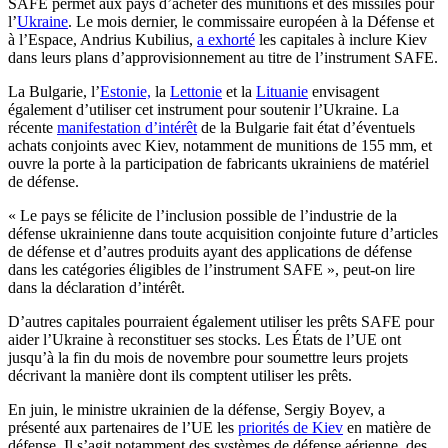
SAFE permet aux pays d’acheter des munitions et des missiles pour
l’
Ukraine
. Le mois dernier, le commissaire européen à la Défense et
à l’Espace, Andrius Kubilius,
a exhorté
les capitales à inclure Kiev
dans leurs plans d’approvisionnement au titre de l’instrument SAFE.
La Bulgarie, l’
Estonie,
la
Lettonie
et la
Lituanie
envisagent
également d’utiliser cet instrument pour soutenir l’Ukraine.
La
récente
manifestation d’intérêt
de la Bulgarie fait état d’éventuels
achats conjoints avec Kiev, notamment de munitions de 155 mm, et
ouvre la porte à la participation de fabricants ukrainiens de matériel
de défense.
« Le pays se félicite de l’inclusion possible de l’industrie de la
défense ukrainienne dans toute acquisition conjointe future d’articles
de défense et d’autres produits ayant des applications de défense
dans les catégories éligibles de l’instrument SAFE », peut-on lire
dans la déclaration d’intérêt.
D’autres capitales pourraient également utiliser les prêts SAFE pour
aider l’Ukraine à reconstituer ses stocks. Les États de l’UE ont
jusqu’à la fin du mois de novembre pour soumettre leurs projets
décrivant la manière dont ils comptent utiliser les prêts.
En juin, le ministre ukrainien de la défense, Sergiy Boyev, a
présenté
aux partenaires de l’UE les
priorités de Kiev
en matière de
défense. Il s’agit notamment des
systèmes de défense aérienne, des