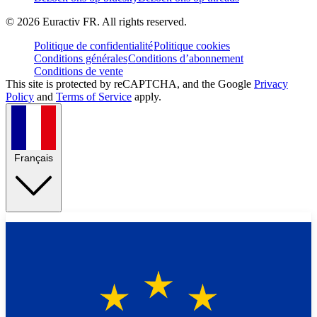
©
2026
Euractiv FR. All rights reserved.
Politique de confidentialité
Politique cookies
Conditions générales
Conditions d’abonnement
Conditions de vente
This site is protected by reCAPTCHA, and the Google
Privacy
Policy
and
Terms of Service
apply.
Français