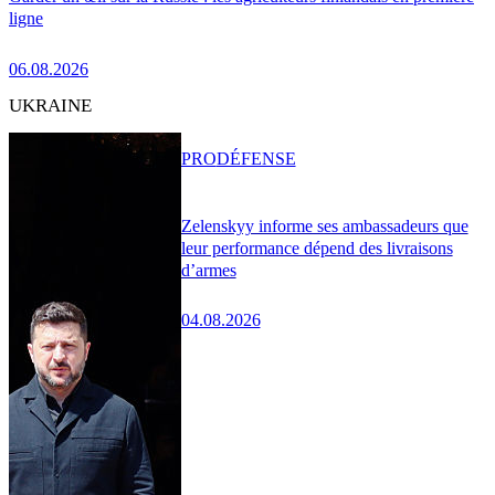
ligne
06.08.2026
UKRAINE
PRO
DÉFENSE
Zelenskyy informe ses ambassadeurs que
leur performance dépend des livraisons
d’armes
04.08.2026