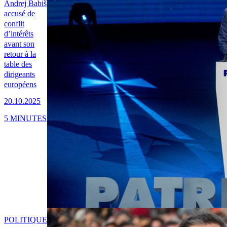
Andrej Babiš
accusé de
conflit
d’intérêts
avant son
retour à la
table des
dirigeants
européens
20.10.2025
5 MINUTES
POLITIQUE