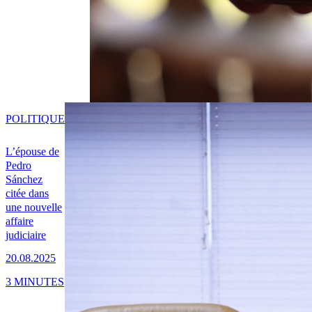
POLITIQUE
L’épouse de
Pedro
Sánchez
citée dans
une nouvelle
affaire
judiciaire
20.08.2025
3 MINUTES