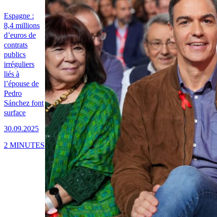
Espagne :
8,4 millions
d’euros de
contrats
publics
irréguliers
liés à
l’épouse de
Pedro
Sánchez font
surface
30.09.2025
2 MINUTES