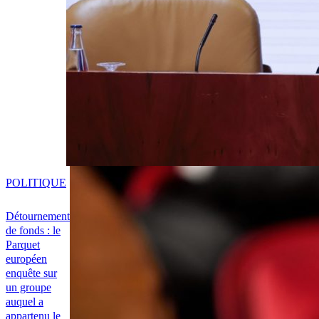
POLITIQUE
Détournement
de fonds : le
Parquet
européen
enquête sur
un groupe
auquel a
appartenu le