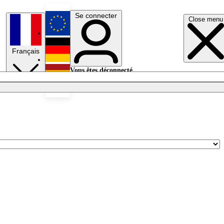
Se connecter
Close menu
English
Français
Deutsch
Vous êtes déconnecté.
Se connecter
Español
Lumières éteintes