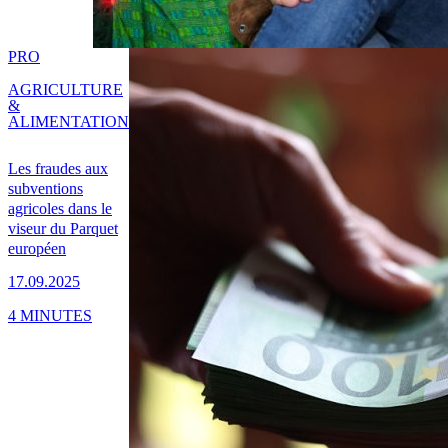
PRO
AGRICULTURE
&
ALIMENTATION
Les fraudes aux
subventions
agricoles dans le
viseur du Parquet
européen
17.09.2025
4 MINUTES