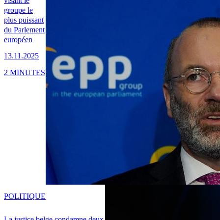
visant le
groupe le
plus puissant
du Parlement
européen
13.11.2025
2 MINUTES
POLITIQUE
La justice belge condamne deux