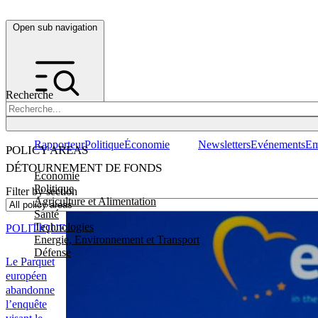
Open sub navigation
Recherche
Rapporteur
Politique
Économie
Newsletters
Evénements
Em
POLICY AREAS
DÉTOURNEMENT DE FONDS
Economie
Politique
Filter by section
Agriculture et Alimentation
Santé
Technologies
POLITIQUE
Energie, Environnement et Transport
Défense
Le Parquet
européen
abandonne
l’enquête