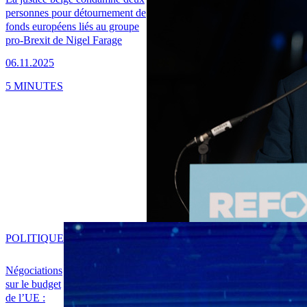
personnes pour détournement de
fonds européens liés au groupe
pro-Brexit de Nigel Farage
06.11.2025
5 MINUTES
POLITIQUE
Négociations
sur le budget
de l’UE :