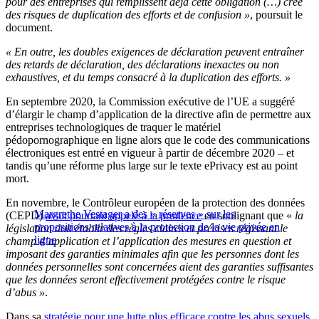
pour des entreprises qui remplissent déjà cette obligation (…) crée
des risques de duplication des efforts et de confusion »
, poursuit le
document.
« En outre, les doubles exigences de déclaration peuvent entraîner
des retards de déclaration, des déclarations inexactes ou non
exhaustives, et du temps consacré à la duplication des efforts. »
En septembre 2020, la Commission exécutive de l’UE a suggéré
d’élargir le champ d’application de la directive afin de permettre aux
entreprises technologiques de traquer le matériel
pédopornographique en ligne alors que le code des communications
électroniques est entré en vigueur à partir de décembre 2020 – et
tandis qu’une réforme plus large sur le texte ePrivacy est au point
mort.
En novembre, le Contrôleur européen de la protection des données
Margrethe Vestager a des « réserves » sur les
(CEPD)
avait pourtant appelé à la prudence
en soulignant que «
la
propositions relatives à la protection de la vie privée en
législation doit établir des règles claires et précises régissant le
ligne
champ d’application et l’application des mesures en question et
imposant des garanties minimales afin que les personnes dont les
données personnelles sont concernées aient des garanties suffisantes
que les données seront effectivement protégées contre le risque
d’abus »
.
Dans sa
stratégie pour une lutte plus efficace contre les abus sexuels