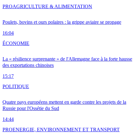
PRO
AGRICULTURE & ALIMENTATION
Poulets, bovins et ours polaires : la grippe aviaire se propage
16:04
ÉCONOMIE
La « résilience surprenante » de l'Allemagne face à la forte hausse
des exportations chinoises
15:17
POLITIQUE
Quatre pays européens mettent en garde contre les projets de la
Russie pour l'Ossétie du Sud
14:44
PRO
ENERGIE, ENVIRONNEMENT ET TRANSPORT