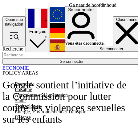
Ga naar de hoofdinhoud
Se connecter
Open sub
Close menu
English
navigation
Français
Deutsch
Vous êtes déconnecté.
Recherche
Se connecter
Español
Lumières éteintes
Se connecter
Rapporteur
Politique
Économie
Newsletters
Evénements
Em
ÉCONOMIE
POLICY AREAS
Google soutient l’initiative de
Economie
Politique
la Commission pour lutter
Agriculture et Alimentation
Santé
contre les violences sexuelles
Technologies
Energie, Environnement et Transport
sur les enfants
Défense